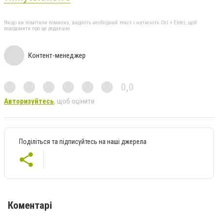
Якщо ви помітили помилку, виділіть необхідний текст і натисніть Ctrl + Enter, щоб
повідомити про це редакцію
Контент-менеджер
0,0
Авторизуйтесь
, щоб оцінити
Поділіться та підписуйтесь на наші джерела
Коментарі