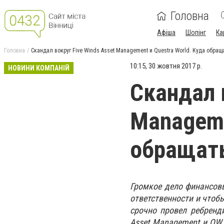
Головна
Афіша
Шопінг
Ка
Головна
Скандал вокруг Five Winds Asset Management и Questra World. Куда обра
10:15, 30 жовтня 2017 р.
НОВИНИ КОМПАНІЙ
Скандал 
Manageme
обращат
Громкое дело финансовы
ответственности и чтоб
срочно провел ребренд
Asset Management и QW 