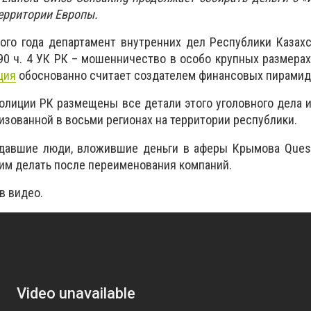
территории Европы.
ого года департамент внутренних дел Республики Казах
90 ч. 4 УК РК – мошенничество в особо крупных размера
ция
обоснованно считает создателем финансовых пирамид
олиции РК размещены все детали этого уголовного дела 
изованной в восьми регионах на территории республики.
давшие люди, вложившие деньги в аферы Крымова Questr
 им делать после переименования компаний.
в видео.