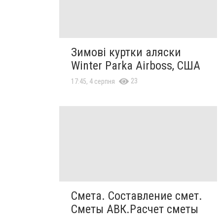
Зимові куртки аляски
Winter Parka Airboss, США
23
17:45, 4 серпня
Смета. Составление смет.
Сметы АВК.Расчет сметы