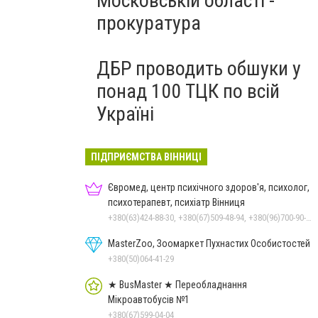
Московській області -
прокуратура
ДБР проводить обшуки у
понад 100 ТЦК по всій
Україні
ПІДПРИЄМСТВА ВІННИЦІ
Євромед, центр психічного здоров'я, психолог,
психотерапевт, психіатр Вінниця
+380(63)424-88-30, +380(67)509-48-94, +380(96)700-90-01
MasterZoo, Зоомаркет Пухнастих Особистостей
+380(50)064-41-29
★ BusMaster ★ Переобладнання
Мікроавтобусів №1
+380(67)599-04-04