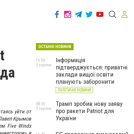
ОСТАННІ НОВИНИ
t
Інформація
16:56
3 серпня
підтверджується: приватні
уда
заклади вищої освіти
планують заборонити
ПОЛІТИЧНІ НОВИНИ
Трамп зробив нову заяву
08:30
2 серпня
про ракети Patriot для
таясь уйти от
України
 Павел Крымов
ем Five Winds
инвесторов» в