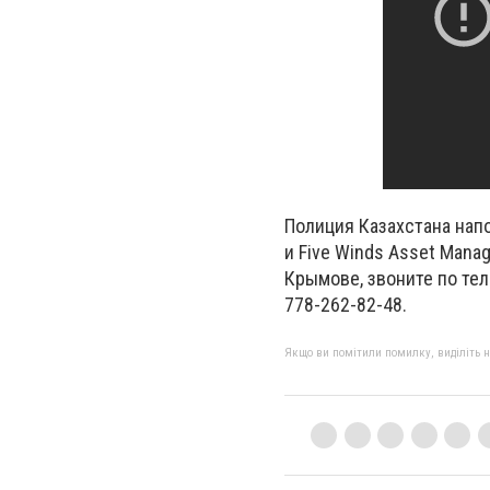
Полиция Казахстана нап
и Five Winds Asset Mana
Крымове, звоните по теле
778-262-82-48.
Якщо ви помітили помилку, виділіть нео