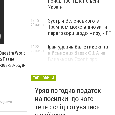
понад 100 ТЦК по всій
Україні
Зустріч Зеленського з
14:10
29 липня
Трампом може відновити
переговори щодо миру, - FT
Іран ударив балістикою по
10:22
29 липня
військових базах США на
Questra World
Близькому Сході: про
о Павле
наслідки повідомили у
383-38-56, 8-
CENTCOM
ТОП НОВИНИ
Уряд погодив податок
на посилки: до чого
 оцінити
тепер слід готуватись