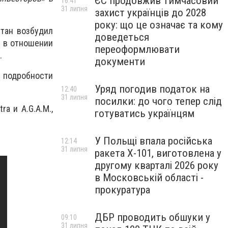
ЄС продовжив тимчасовий
16:41
31 липня
захист українців до 2028
року: що це означає та кому
стан возбудил
доведеться
х в отношении
переоформлювати
.
документи
и подробности
Уряд погодив податок на
12:40
31 липня
посилки: до чого тепер слід
a и A.G.A.M.,
готуватись українцям
У Польщі впала російська
12:14
31 липня
ракета X-101, виготовлена у
другому кварталі 2026 року
в Московській області -
прокуратура
ДБР проводить обшуки у
09:10
31 липня