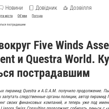
Новини
Довідник
Дозвілля
рта міста
Об'яви
Погода
щаться пострадавшим
вокруг Five Winds Asse
nt и Questra World. К
ься пострадавшим
х пирамид Questra и A.G.A.M. получило продолжение. Пы
ы запутать следственные органы полиции, автор пирамид
инг своих финансовых компаний, и теперь уже под имен
Lianora Swiss Consulting продолжает собирать деньги с «