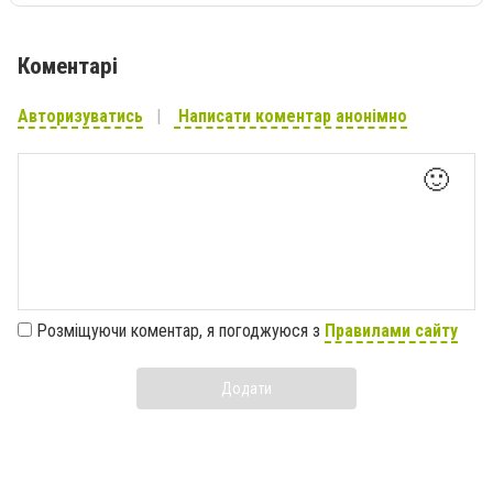
Коментарі
Авторизуватись
Написати коментар анонімно
🙂
Розміщуючи коментар, я погоджуюся з
Правилами сайту
Додати