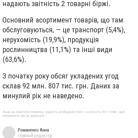
надають звітність 2 товарні біржі.
Основний асортимент товарів, що там
обслуговуються, — це транспорт (5,4%),
нерухомість (19,9%), продукція
рослинництва (11,1%) та інші види
(63,6%).
З початку року обсяг укладених угод
склав 92 млн. 807 тис. грн. Даних за
минулий рік не наведено.
Якщо ви помітили помилку, виділіть необхідний текст і натисніть Ctrl + Enter, щоб
повідомити про це редакцію
Романенко Анна
главный редактор