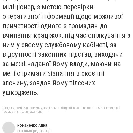
міліціонер, з метою перевірки
оперативної інформації щодо можливої
причетності одного з громадян до
вчинення крадіжок, під час спілкування з
ним у своєму службовому кабінеті, за
відсутності законних підстав, виходячи
за межі наданої йому влади, маючи на
меті отримати зізнання в скоєнні
злочину, завдав йому тілесних
ушкоджень.
Якщо ви помітили помилку, виділіть необхідний текст і натисніть Ctrl + Enter, щоб
повідомити про це редакцію
Романенко Анна
главный редактор