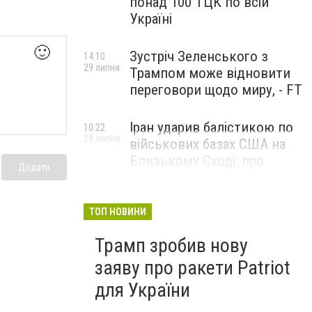
понад 100 ТЦК по всій
Україні
🙂
Зустріч Зеленського з
14:10
29 липня
Трампом може відновити
переговори щодо миру, - FT
Іран ударив балістикою по
10:22
29 липня
військових базах США на
Близькому Сході: про
Додати
наслідки повідомили у
CENTCOM
ТОП НОВИНИ
Трамп зробив нову
заяву про ракети Patriot
для України