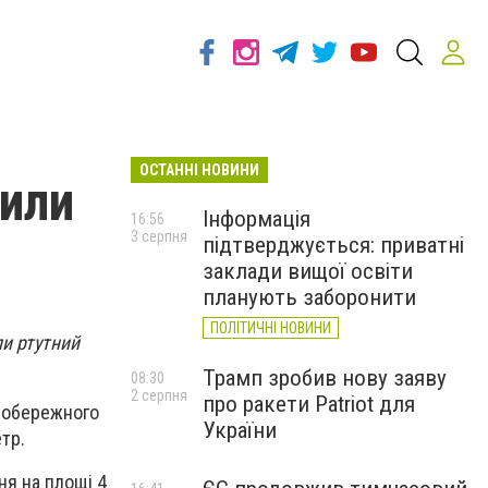
ОСТАННІ НОВИНИ
лили
Інформація
16:56
3 серпня
підтверджується: приватні
заклади вищої освіти
планують заборонити
ПОЛІТИЧНІ НОВИНИ
ли ртутний
Трамп зробив нову заяву
08:30
2 серпня
про ракети Patriot для
необережного
України
тр.
я на площі 4