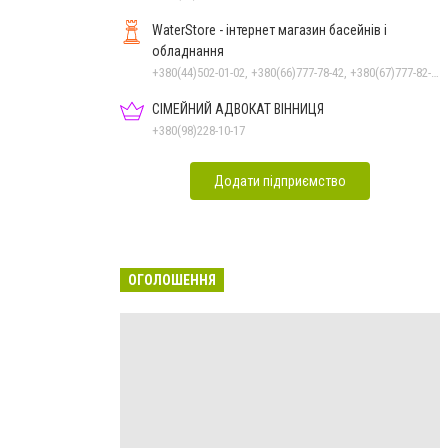
WaterStore - інтернет магазин басейнів і
обладнання
+380(44)502-01-02, +380(66)777-78-42, +380(67)777-82-19, +380(67)890-80-80, +380(73)890-80-80, +380(44)502-01-03
СІМЕЙНИЙ АДВОКАТ ВІННИЦЯ
+380(98)228-10-17
Додати підприємство
ОГОЛОШЕННЯ