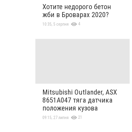
Хотите недорого бетон
жби в Броварах 2020?
4
10:35, 5 серпня
Mitsubishi Outlander, ASX
8651A047 тяга датчика
положения кузова
21
09:15, 27 липня