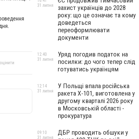
ЄС продовжив тимчасовий
16:41
31 липня
захист українців до 2028
року: що це означає та кому
проведення
доведеться
дня.
переоформлювати
документи
Уряд погодив податок на
12:40
31 липня
посилки: до чого тепер слід
 оцінити
готуватись українцям
У Польщі впала російська
12:14
31 липня
ракета X-101, виготовлена у
другому кварталі 2026 року
в Московській області -
прокуратура
ДБР проводить обшуки у
09:10
31 липня