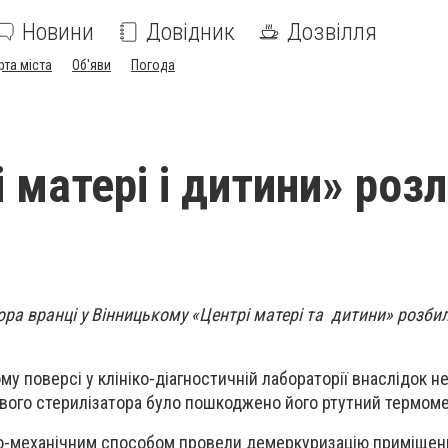
Новини
Довідник
Дозвілля
рта міста
Об'яви
Погода
 матері і дитини» роз
ра вранці у Вінницькому «Центрі матері та дитини» розби
му поверсі у клініко-діагностичній лабораторії внаслідок 
вого стерилізатора було пошкоджено його ртутний термоме
ко-механічним способом провели демеркуризацію приміщенн