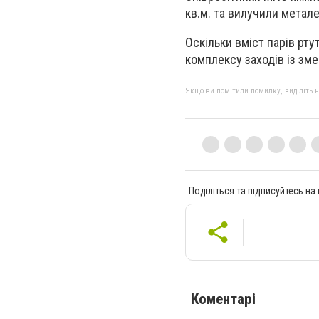
кв.м. та вилучили металев
Оскільки вміст парів рт
комплексу заходів із зме
Якщо ви помітили помилку, виділіть нео
Поділіться та підписуйтесь на
Коментарі