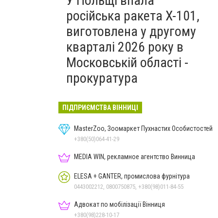
У Польщі впала
російська ракета X-101,
виготовлена у другому
кварталі 2026 року в
Московській області -
прокуратура
ПІДПРИЄМСТВА ВІННИЦІ
MasterZoo, Зоомаркет Пухнастих Особистостей
+380(50)064-41-29
MEDIA WIN, рекламное агентство Винница
ELESA + GANTER, промислова фурнітура
0443002212, 0800750875, +380(98)011-84-55
Адвокат по мобілізації Вінниця
+380(98)228-10-17