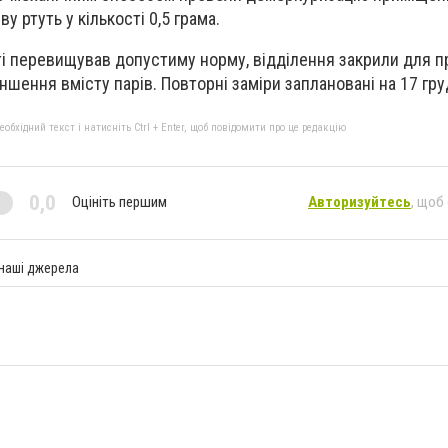
у ртуть у кількості 0,5 грама.
уті перевищував допустиму норму, відділення закрили для 
ншення вмісту парів. Повторні заміри заплановані на 17 гру
бхідний текст і натисніть Ctrl + Enter, щоб повідомити про це редакцію
0,0
Оцініть першим
Авторизуйтесь
, щоб
 наші джерела