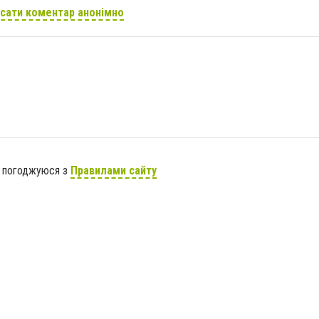
сати коментар анонімно
я погоджуюся з
Правилами сайту