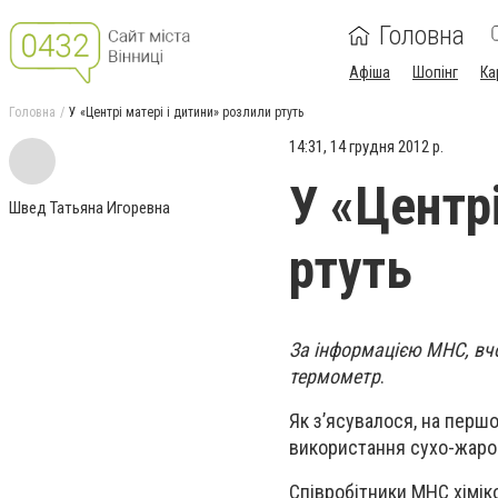
Головна
Афіша
Шопінг
Ка
Головна
У «Центрі матері і дитини» розлили ртуть
14:31, 14 грудня 2012 р.
У «Центрі
Швед Татьяна Игоревна
ртуть
За інформацією МНС, вчо
термометр
.
Як з’ясувалося, на першо
використання сухо-жаро
Співробітники МНС хімі