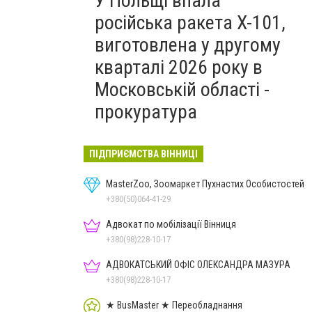
У Польщі впала
російська ракета X-101,
виготовлена у другому
кварталі 2026 року в
Московській області -
прокуратура
ПІДПРИЄМСТВА ВІННИЦІ
MasterZoo, Зоомаркет Пухнастих Особистостей
+380(50)064-41-29
Адвокат по мобілізації Вінниця
+380(98)228-10-17
АДВОКАТСЬКИЙ ОФІС ОЛЕКСАНДРА МАЗУРА
+380(98)228-10-17
★ BusMaster ★ Переобладнання