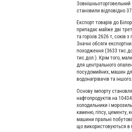
Зовнішньоторговельний о
становили відповідно 37
Експорт товарів до Білор
припадає майже дві трети
та горіхів 2626 т, соків 
Значні обсяги експортни
походження (3633 тис.дол
тис.дол.). Крім того, мал
для центрального опален
посудомийних, машин дл
водонагрівачів та іншого
Основу імпорту становлят
нафтопродуктів на 10434
холодильники і морозильн
каменю, гіпсу, цементу, к
машини пральні побутові 
що використовуються в м