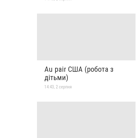
Au pair США (робота з
дітьми)
14:43, 2 серпня