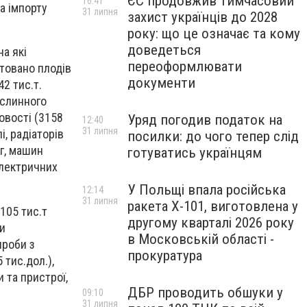
ЄС продовжив тимчасовий
16:41
а імпорту
31 липня
захист українців до 2028
року: що це означає та кому
доведеться
на які
переоформлювати
ртовано плодів
документи
42 тис.т.
ослинного
ловості (3158
Уряд погодив податок на
12:40
31 липня
і, радіаторів
посилки: до чого тепер слід
г, машин
готуватись українцям
електричних
У Польщі впала російська
12:14
31 липня
ракета X-101, виготовлена у
105 тис.т
другому кварталі 2026 року
ли
в Московській області -
ироби з
прокуратура
 тис.дол.),
и та пристрої,
ДБР проводить обшуки у
09:10
31 липня