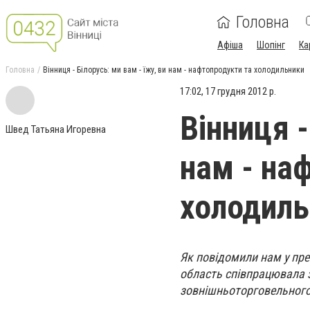
Головна
Афіша
Шопінг
Ка
Головна
Вінниця - Білорусь: ми вам - їжу, ви нам - нафтопродукти та холодильники
17:02, 17 грудня 2012 р.
Вінниця -
Швед Татьяна Игоревна
нам - на
холодиль
Як повідомили нам у пре
область співпрацювала з
зовнішньоторговельного 