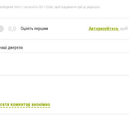
бхідний текст і натисніть Ctrl + Enter, щоб повідомити про це редакцію
0,0
Оцініть першим
Авторизуйтесь
, щоб
 наші джерела
сати коментар анонімно