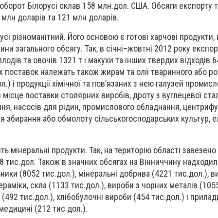
борот Білорусі склав 158 млн.дол. США. Обсяги експорту т
 млн доларів та 121 млн доларів.
усі різноманітний. Його основою є готові харчові продукти, 
ни загального обсягу. Так, в січні–жовтні 2012 року експо
з плодів та овочів 1321 т і макухи та інших твердих відходів 6
х поставок належать також жирам та олії тваринного або р
.) і продукції хімічної та пов’язаних з нею галузей промис
и місце поставки столярних виробів, дроту з вуглецевої стал
ня, насосів для рідин, промислового обладнання, центрифу
я збирання або обмолоту сільськогосподарських культур, 
.
ь мінеральні продукти. Так, на територію області завезено 
8 тис.дол. Також в значних обсягах на Вінниччину надходи
ики (8052 тис.дол.), мінеральні добрива (4221 тис.дол.), в
ераміки, скла (1133 тис.дол.), вироби з чорних металів (1055
(492 тис.дол.), хлібобулочні вироби (454 тис.дол.) і прилад
едицині (212 тис.дол.).