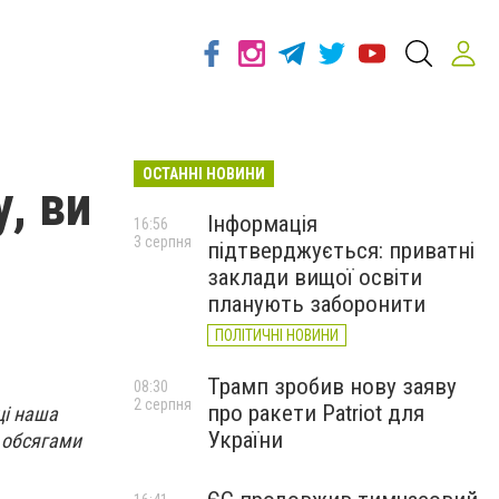
ОСТАННІ НОВИНИ
у, ви
Інформація
16:56
3 серпня
підтверджується: приватні
заклади вищої освіти
планують заборонити
ПОЛІТИЧНІ НОВИНИ
Трамп зробив нову заяву
08:30
2 серпня
про ракети Patriot для
ці наша
України
а обсягами