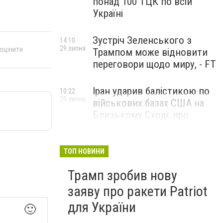
понад 100 ТЦК по всій
Україні
Зустріч Зеленського з
14:10
29 липня
 оцінити
Трампом може відновити
переговори щодо миру, - FT
Іран ударив балістикою по
10:22
29 липня
військових базах США на
Близькому Сході: про
наслідки повідомили у
CENTCOM
ТОП НОВИНИ
Трамп зробив нову
заяву про ракети Patriot
для України
🙂