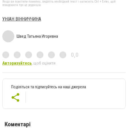
Якщо ви помітили помилку, виділіть необхідний текст і натисніть Ctrl + Enter, щоб
повідомити про це редакцію
УНІАН ВІННИЧЧИНА
Швед Татьяна Игоревна
0,0
Авторизуйтесь
, щоб оцінити
Поділіться та підписуйтесь на наші джерела
Коментарі