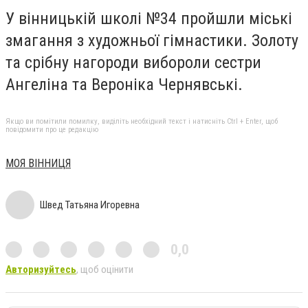
У вінницькій школі №34 пройшли міські
змагання з художньої гімнастики. Золоту
та срібну нагороди вибороли сестри
Ангеліна та Вероніка Чернявські.
Якщо ви помітили помилку, виділіть необхідний текст і натисніть Ctrl + Enter, щоб
повідомити про це редакцію
МОЯ ВІННИЦЯ
Швед Татьяна Игоревна
0,0
Авторизуйтесь
, щоб оцінити