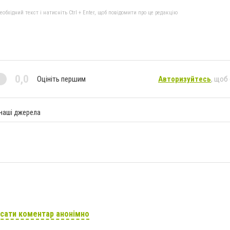
бхідний текст і натисніть Ctrl + Enter, щоб повідомити про це редакцію
0,0
Оцініть першим
Авторизуйтесь
, щоб
 наші джерела
сати коментар анонімно