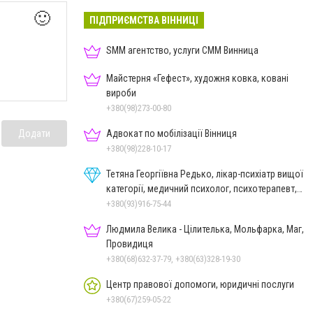
🙂
ПІДПРИЄМСТВА ВІННИЦІ
SMM агентство, услуги СММ Винница
Майстерня «Гефест», художня ковка, ковані
вироби
+380(98)273-00-80
Адвокат по мобілізації Вінниця
Додати
+380(98)228-10-17
Тетяна Георгіївна Редько, лікар-психіатр вищої
категорії, медичний психолог, психотерапевт,
гіпнолог
+380(93)916-75-44
Людмила Велика - Цілителька, Мольфарка, Маг,
Провидиця
+380(68)632-37-79, +380(63)328-19-30
Центр правової допомоги, юридичні послуги
+380(67)259-05-22