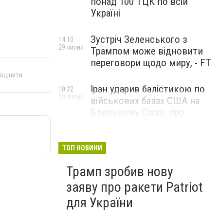
понад 100 ТЦК по всій
Україні
Зустріч Зеленського з
14:10
29 липня
Трампом може відновити
переговори щодо миру, - FT
 оцінити
Іран ударив балістикою по
10:22
29 липня
військових базах США на
Близькому Сході: про
наслідки повідомили у
CENTCOM
ТОП НОВИНИ
Трамп зробив нову
заяву про ракети Patriot
для України