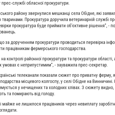
 прес-службі обласної прокуратури.
ького району звернулися мешканці села Обідне, які заяви
 тваринами. Прокуратура доручила ветеринарній службі пр
ревірки прокуратура буде приймати об’єктивне рішення", - п
ованець.
що за дорученням прокуратури проводиться перевірка інфо
ати працівникам фермерського господарства.
 на контролі районної прокуратури та прокуратури області,
х умовах є неприпустимим", - зауважила прес-секретар.
раїнські телеканали показали сюжет про приватну ферму, 
подарства місцевого колгоспу, у селі Обідне на Винничині.
имується у нечищених та холодних хлівах. З сюжету видно,
ть та помирають від голоду.
мі майже не лишилося працівників через невиплату заробітно
оглядати.