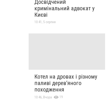
Досвідчений
кримінальний адвокат у
Києві
10:41, 5 серпня
Котел на дровах і різному
паливі дерев’яного
походження
19
10:46, Вчора