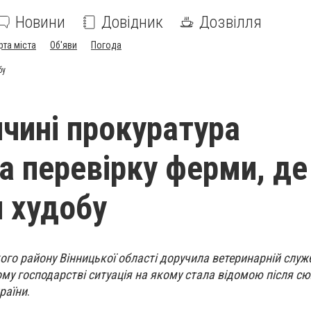
Новини
Довідник
Дозвілля
рта міста
Об'яви
Погода
бу
ччині прокуратура
ла перевірку ферми, де
 худобу
го району Вінницької області доручила ветеринарній служ
му господарстві ситуація на якому стала відомою після сю
раїни
.