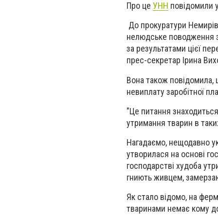
Про це
УНН
повідомили у
До прокуратури Немирівс
нелюдське поводження з
за результатами цієї пе
прес-секретар Ірина Вих
Вона також повідомила, 
невиплату заробітної пл
"Це питання знаходиться
утримання тварин в таки
Нагадаємо, нещодавно ук
утворилася на основі гос
господарстві худоба утр
гниють живцем, замерзаю
Як стало відомо, на фер
тваринами немає кому д