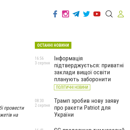
ОСТАННІ НОВИНИ
Інформація
16:56
3 серпня
підтверджується: приватні
заклади вищої освіти
планують заборонити
ПОЛІТИЧНІ НОВИНИ
Трамп зробив нову заяву
08:30
2 серпня
про ракети Patriot для
бі провести
України
жетів на