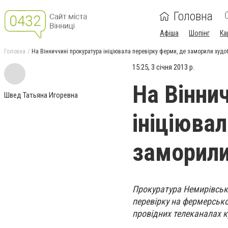
Головна
Афіша
Шопінг
Ка
Головна
На Вінниччині прокуратура ініціювала перевірку ферми, де заморили худо
15:25, 3 січня 2013 р.
На Вінни
Швед Татьяна Игоревна
ініціюва
заморили
Прокуратура Немирівсько
перевірку на фермерсько
провідних телеканалах к