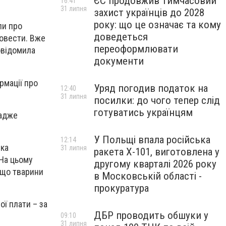
ЄС продовжив тимчасовий
16:41
31 липня
захист українців до 2028
року: що це означає та кому
ли про
доведеться
овести. Вже
переоформлювати
овідомила
документи
рмації про
Уряд погодив податок на
12:40
31 липня
посилки: до чого тепер слід
готуватись українцям
 адже
У Польщі впала російська
12:14
яка
31 липня
ракета X-101, виготовлена у
 На цьому
другому кварталі 2026 року
 що тварини
в Московській області -
прокуратура
ї плати – за
ДБР проводить обшуки у
09:10
31 липня