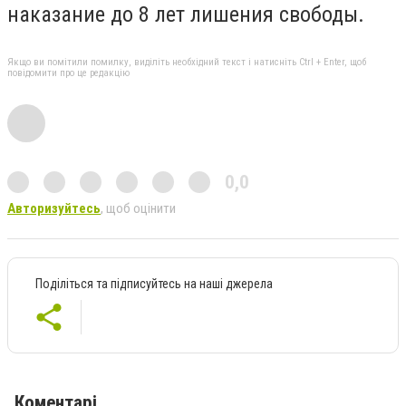
наказание до 8 лет лишения свободы.
Якщо ви помітили помилку, виділіть необхідний текст і натисніть Ctrl + Enter, щоб
повідомити про це редакцію
0,0
Авторизуйтесь
, щоб оцінити
Поділіться та підписуйтесь на наші джерела
Коментарі