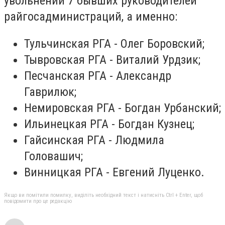
увольнении 7 бывших руководителей
райгосадминистраций, а именно:
Тульчинская РГА - Олег Боровский;
Тывровская РГА - Виталий Урдзик;
Песчанская РГА - Александр
Гаврилюк;
Немировская РГА - Богдан Урбанский;
Ильинецкая РГА - Богдан Кузнец;
Гайсинская РГА - Людмила
Головашич;
Винницкая РГА - Евгений Луценко.
Якщо ви помітили помилку, виділіть необхідний текст і натисніть Ctrl + Enter, щоб
повідомити про це редакцію