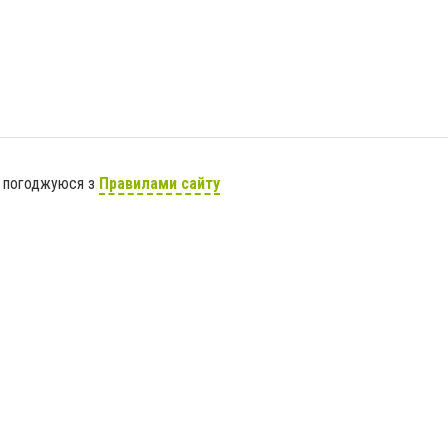
я погоджуюся з
Правилами сайту