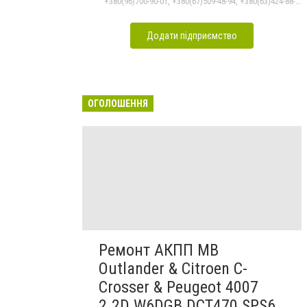
+380(96)700-90-01, +380(67)509-48-94, +380(63)424-88-30
Додати підприємство
ОГОЛОШЕННЯ
Ремонт АКПП MB
Outlander & Citroen C-
Crosser & Peugeot 4007
2.2D W6DGB DCT470 SPS6