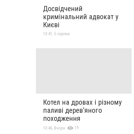
Досвідчений
кримінальний адвокат у
Києві
10:41, 5 серпня
Котел на дровах і різному
паливі дерев’яного
походження
19
10:46, Вчора