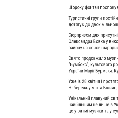
Щороку фонтан пропонує
Туристичні групи постійн
дотягує до двох мільйонів
Сюрпризом для присутніх
Олександра Вовка у вик
району на основі народно
Свято продовжило музичн
"Бумбокс", культового ро
України Марії Бурмаки. 
Уже із 28 квітня і протя
Набережну міста Вінниці 
Унікальний плавучий сві
найбільшим не лише в Укр
це у ритмі музики та у с