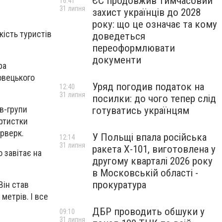
ЄС продовжив тимчасовий
16:41
31 липня
захист українців до 2028
року: що це означає та кому
кість туристів
доведеться
переоформлювати
документи
ра
овецького
Уряд погодив податок на
12:40
31 липня
посилки: до чого тепер слід
в-групи
готуватись українцям
артистки
єрверк.
У Польщі впала російська
12:14
31 липня
ракета X-101, виготовлена у
 завітає на
другому кварталі 2026 року
в Московській області -
прокуратура
Він став
метрів. І все
ДБР проводить обшуки у
09:10
31 липня