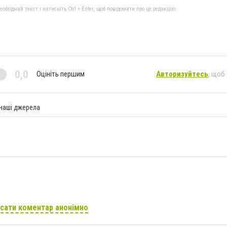
бхідний текст і натисніть Ctrl + Enter, щоб повідомити про це редакцію
0,0
Оцініть першим
Авторизуйтесь
, щоб
 наші джерела
сати коментар анонімно