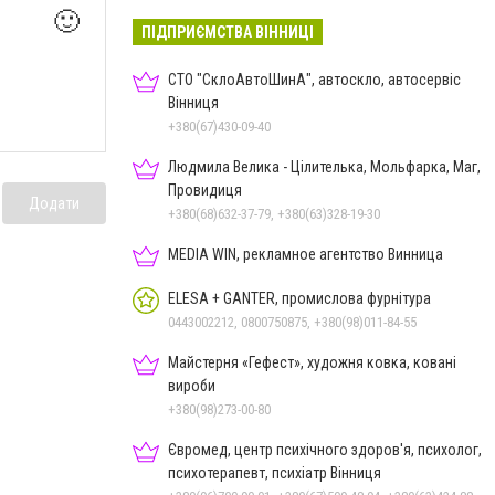
🙂
ПІДПРИЄМСТВА ВІННИЦІ
СТО "СклоАвтоШинА", автоскло, автосервіс
Вінниця
+380(67)430-09-40
Людмила Велика - Цілителька, Мольфарка, Маг,
Провидиця
Додати
+380(68)632-37-79, +380(63)328-19-30
MEDIA WIN, рекламное агентство Винница
ELESA + GANTER, промислова фурнітура
0443002212, 0800750875, +380(98)011-84-55
Майстерня «Гефест», художня ковка, ковані
вироби
+380(98)273-00-80
Євромед, центр психічного здоров'я, психолог,
психотерапевт, психіатр Вінниця