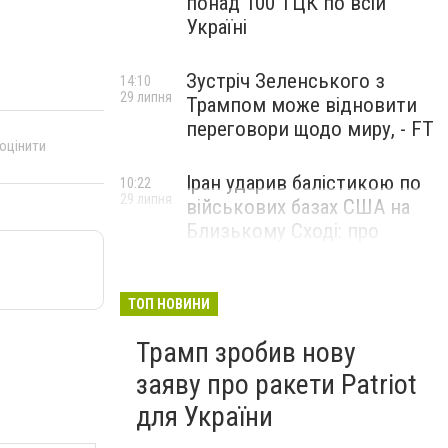
понад 100 ТЦК по всій
Україні
Зустріч Зеленського з
14:10
29 липня
Трампом може відновити
переговори щодо миру, - FT
 оцінити
Іран ударив балістикою по
10:22
29 липня
військових базах США на
Близькому Сході: про
наслідки повідомили у
CENTCOM
ТОП НОВИНИ
Трамп зробив нову
заяву про ракети Patriot
для України