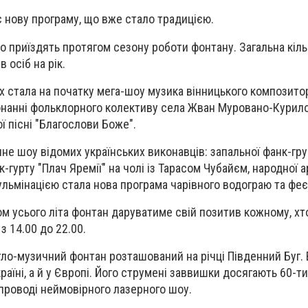
 нову програму, що вже стало традицією.
о приїздять протягом сезону роботи фонтану. Загальна кіль
 осіб на рік.
 стала на початку мега-шоу музика вінницького композито
онанні фольклорного колективу села Жван Муровано-Курил
ї пісні "Благослови Боже".
е шоу відомих українських виконавців: запальної фанк-гру
к-гурту "Плач Яремії" на чолі із Тарасом Чубайєм, народної 
Кульмінацією стала нова програма чарівного водограю та фе
гом усього літа фонтан даруватиме свій позитив кожному, хто
з 14.00 до 22.00.
тло-музичний фонтан розташований на річці Південний Буг. 
аїні, а й у Європі. Його струмені заввишки досягають 60-ти 
упроводі неймовірного лазерного шоу.