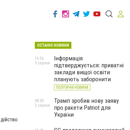
ОСТАННІ НОВИНИ
Інформація
16:56
3 серпня
підтверджується: приватні
заклади вищої освіти
планують заборонити
ПОЛІТИЧНІ НОВИНИ
Трамп зробив нову заяву
08:30
2 серпня
про ракети Patriot для
України
 дійство