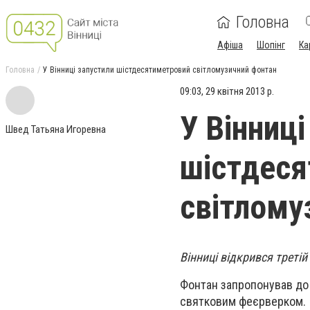
Головна
Афіша
Шопінг
Ка
Головна
У Вінниці запустили шістдесятиметровий світломузичний фонтан
09:03, 29 квітня 2013 р.
У Вінниці
Швед Татьяна Игоревна
шістдеся
світлому
Вінниці відкрився треті
Фонтан запропонував до 
святковим феєрверком.