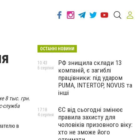
ОСТАННІ НОВИНИ
ля
РФ знищила склади 13
10:43
6 серпня
компаній, є загиблі
працівники: під ударом
PUMA, INTERTOP, NOVUS та
інші
 8 тыс. грн.
с-служба
ЄС від сьогодні змінює
17:18
4 серпня
правила захисту для
чоловіків призовного віку:
мателю в
хто не зможе його
отримати