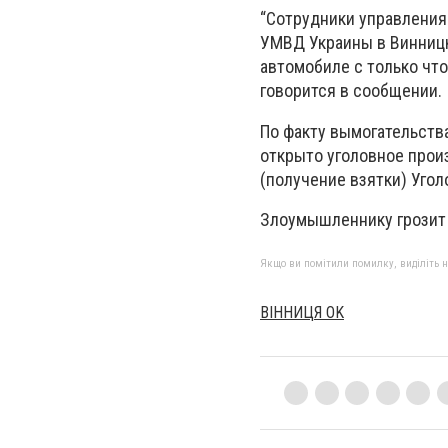
“Сотрудники управления
УМВД Украины в Винницк
автомобиле с только чт
говорится в сообщении.
По факту вымогательств
открыто уголовное произ
(получение взятки) Угол
Злоумышленнику грозит 
Якщо ви помітили помилку, виділіть нео
ВІННИЦЯ OK