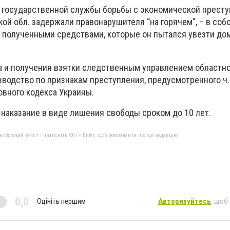
 государственной службы борьбы с экономической прест
ой обл. задержали правонарушителя “на горячем”, – в соб
о полученными средствами, которые он пытался увезти дом
а и получения взятки следственным управлением областн
водство по признакам преступления, предусмотренного ч. 
овного кодекса Украины.
наказание в виде лишения свободы сроком до 10 лет.
бхідний текст і натисніть Ctrl + Enter, щоб повідомити про це редакцію
0,0
Оцініть першим
Авторизуйтесь
, щоб