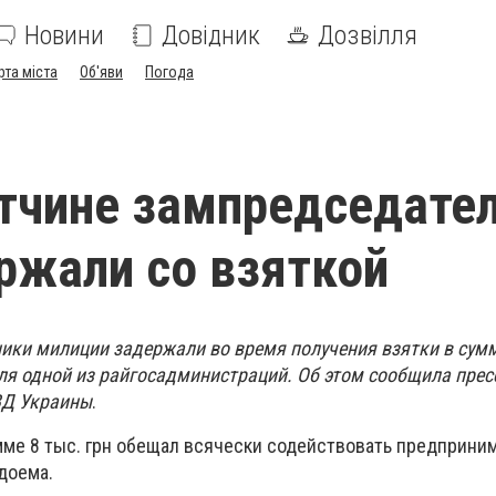
Новини
Довідник
Дозвілля
рта міста
Об'яви
Погода
тчине зампредседате
ржали со взяткой
ики милиции задержали во время получения взятки в сумме
ля одной из райгосадминистраций. Об этом сообщила прес
ВД Украины
.
умме 8 тыс. грн обещал всячески содействовать предприни
доема.