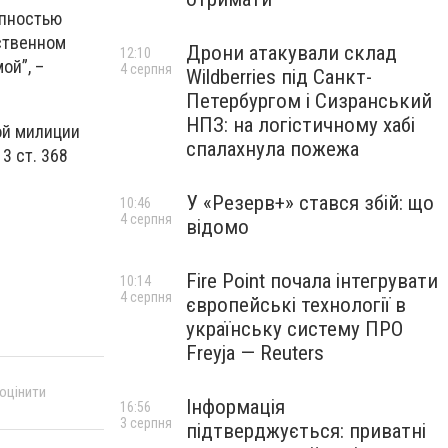
упностью
ственном
Дрони атакували склад
12:10
ой”, –
4 серпня
Wildberries під Санкт-
Петербургом і Сизранський
НПЗ: на логістичному хабі
ой милиции
спалахнула пожежа
3 ст. 368
У «Резерв+» стався збій: що
10:46
4 серпня
відомо
Fire Point почала інтегрувати
10:14
4 серпня
європейські технології в
українську систему ПРО
Freyja — Reuters
 оцінити
Інформація
16:56
3 серпня
підтверджується: приватні