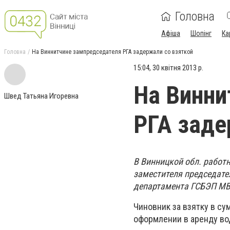
Головна
Афіша
Шопінг
Ка
Головна
На Виннитчине зампредседателя РГА задержали со взяткой
15:04, 30 квітня 2013 р.
На Винни
Швед Татьяна Игоревна
РГА заде
В Винницкой обл. работн
заместителя председате
департамента ГСБЭП М
Чиновник за взятку в с
оформлении в аренду во