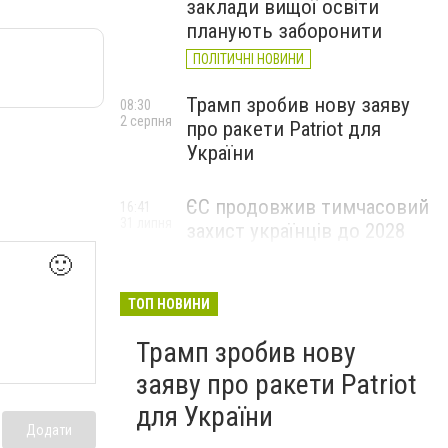
заклади вищої освіти
планують заборонити
ПОЛІТИЧНІ НОВИНИ
Трамп зробив нову заяву
08:30
2 серпня
про ракети Patriot для
України
ЄС продовжив тимчасовий
16:41
31 липня
захист українців до 2028
року: що це означає та кому
🙂
доведеться
переоформлювати
ТОП НОВИНИ
документи
Трамп зробив нову
заяву про ракети Patriot
для України
Додати