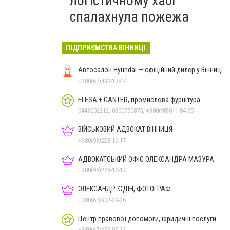
логістичному хабі
спалахнула пожежа
ПІДПРИЄМСТВА ВІННИЦІ
Автосалон Hyundai — офіційний дилер у Вінниці
+380(67)432-17-47
ELESA + GANTER, промислова фурнітура
0443002212, 0800750875, +380(98)011-84-55
ВІЙСЬКОВИЙ АДВОКАТ ВІННИЦЯ
+380(98)228-10-17
АДВОКАТСЬКИЙ ОФІС ОЛЕКСАНДРА МАЗУРА
+380(98)228-10-17
ОЛЕКСАНДР ЮДІН, ФОТОГРАФ
+380(67)902-39-26
Центр правової допомоги, юридичні послуги
+380(67)259-05-22