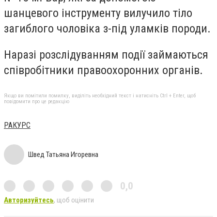
шанцевого інструменту вилучило тіло
загиблого чоловіка з-під уламків породи.
Наразі розслідуванням події займаються
співробітники правоохоронних органів.
Якщо ви помітили помилку, виділіть необхідний текст і натисніть Ctrl + Enter, щоб
повідомити про це редакцію
РАКУРС
Швед Татьяна Игоревна
0,0
Авторизуйтесь
, щоб оцінити