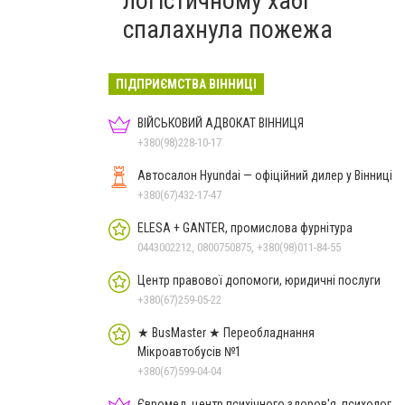
логістичному хабі
спалахнула пожежа
ПІДПРИЄМСТВА ВІННИЦІ
ВІЙСЬКОВИЙ АДВОКАТ ВІННИЦЯ
+380(98)228-10-17
Автосалон Hyundai — офіційний дилер у Вінниці
+380(67)432-17-47
ELESA + GANTER, промислова фурнітура
0443002212, 0800750875, +380(98)011-84-55
Центр правової допомоги, юридичні послуги
+380(67)259-05-22
★ BusMaster ★ Переобладнання
Мікроавтобусів №1
+380(67)599-04-04
Євромед, центр психічного здоров'я, психолог,