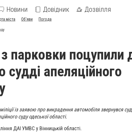
Новини
Довідник
Дозвілля
рта міста
Об'яви
Погода
уду
і з парковки поцупили
о судді апеляційного
у
 міліції із заявою про викрадення автомобіля звернувся су
ційного суду одеської області.
ління ДАІ УМВС у Вінницькій області.