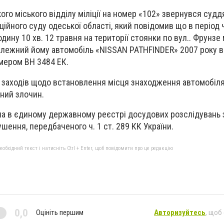
ого міського відділу міліції на номер «102» звернувся судд
ійного суду одеської області, який повідомив що в період 
дину 10 хв. 12 травня на території стоянки по вул.. Фрунзе 
алежний йому автомобіль «NISSAN PATHFINDER» 2007 року в
мером ВН 3484 ЕК.
заходів щодо встановлення місця знаходження автомобіля,
аний злочин.
на в єдиному державному реєстрі досудових розслідувань 
шення, передбаченого ч. 1 ст. 289 КК України.
бхідний текст і натисніть Ctrl + Enter, щоб повідомити про це редакцію
0,0
Оцініть першим
Авторизуйтесь
, щоб