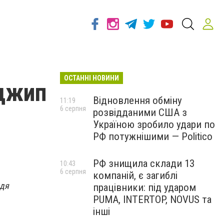
ОСТАННІ НОВИНИ
 джип
Відновлення обміну
11:19
6 серпня
розвідданими США з
Україною зробило удари по
РФ потужнішими — Politico
РФ знищила склади 13
10:43
6 серпня
компаній, є загиблі
ддя
працівники: під ударом
PUMA, INTERTOP, NOVUS та
інші