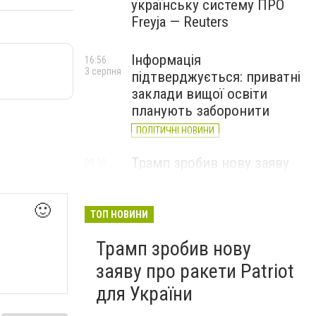
українську систему ПРО
Freyja — Reuters
Інформація
16:56
3 серпня
підтверджується: приватні
заклади вищої освіти
планують заборонити
ПОЛІТИЧНІ НОВИНИ
Трамп зробив нову заяву
08:30
2 серпня
про ракети Patriot для
України
🙂
ТОП НОВИНИ
Трамп зробив нову
заяву про ракети Patriot
для України