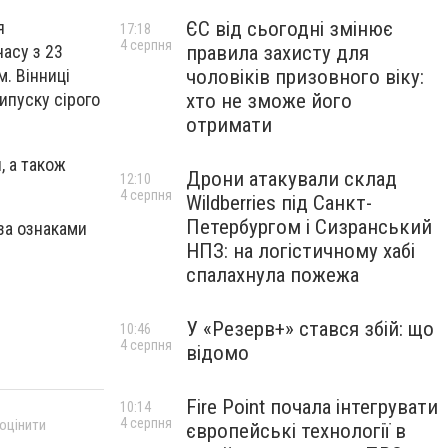
ЄС від сьогодні змінює
я
17:18
4 серпня
правила захисту для
часу з 23
чоловіків призовного віку:
м. Вінниці
хто не зможе його
ипуску сірого
отримати
 а також
Дрони атакували склад
12:10
4 серпня
Wildberries під Санкт-
Петербургом і Сизранський
за ознаками
НПЗ: на логістичному хабі
спалахнула пожежа
У «Резерв+» стався збій: що
10:46
4 серпня
відомо
Fire Point почала інтегрувати
10:14
4 серпня
 оцінити
європейські технології в