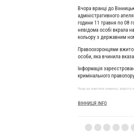
Вчора вранці до Вінницьк
адміністративного апеляц
години 11 травня по 08 го
невідома особі вкрала н
кольору з державним но
Правоохоронцями вжито 
особи, яка вчинила вказ
Інформація зареєстрова
кримінального правопору
Якщо ви помітили помилку, виділіть нео
ВІННИЦЯ INFO