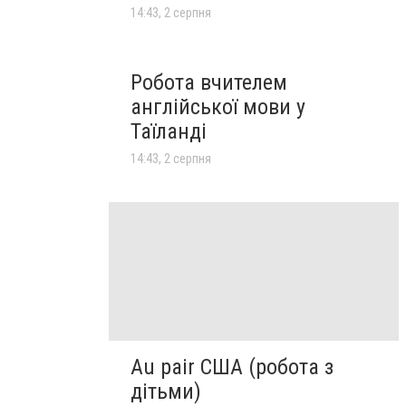
14:43, 2 серпня
Робота вчителем
англійської мови у
Таїланді
14:43, 2 серпня
Au pair США (робота з
дітьми)