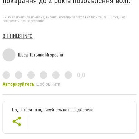
покарання до 2 років позбавлення волі.
Якщо ви помітили помилку, виділіть необхідний текст і натисніть Ctrl + Enter, щоб
повідомити про це редакцію
ВІННИЦЯ INFO
Швед Татьяна Игоревна
0,0
Авторизуйтесь
, щоб оцінити
Поділіться та підписуйтесь на наші джерела