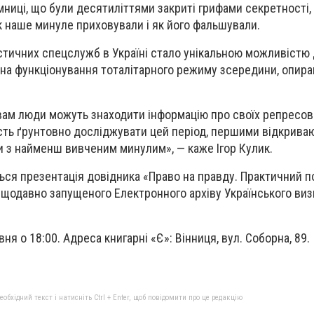
мниці, що були десятиліттями закриті грифами секретності,
 як наше минуле приховували і як його фальшували.
істичних спецслужб в Україні стало унікальною можливістю 
 на функціонування тоталітарного режиму зсередини, опира
вам люди можуть знаходити інформацію про своїх репресов
сть ґрунтовно досліджувати цей період, першими відкрива
и з найменш вивченим минулим», — каже Ігор Кулик.
ться презентація довідника «Право на правду. Практичний п
нещодавно запущеного Електронного архіву Українського виз
ня о 18:00. Адреса книгарні «Є»: Вінниця, вул. Соборна, 89.
бхідний текст і натисніть Ctrl + Enter, щоб повідомити про це редакцію