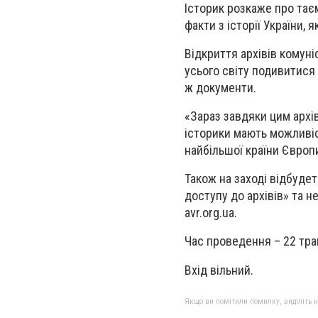
Історик розкаже про тає
факти з історії України,
Відкриття архівів комун
усього світу подивитися
ж документи.
«Зараз завдяки цим архі
історики мають можливі
найбільшої країни Європ
Також на заході відбуде
доступу до архівів» та 
avr.org.ua.
Час проведення – 22 трав
Вхід вільний.
Якщо ви помітили помилку, виділіть нео