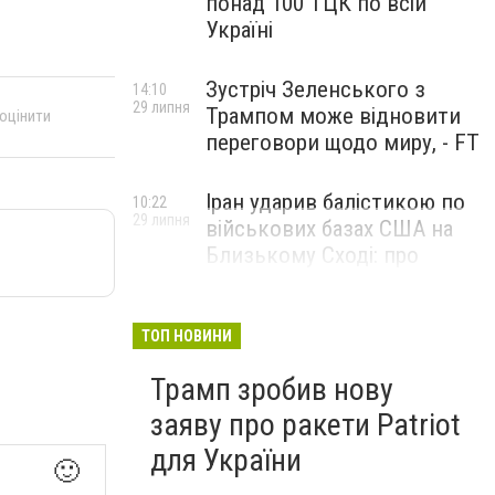
понад 100 ТЦК по всій
Україні
Зустріч Зеленського з
14:10
29 липня
Трампом може відновити
 оцінити
переговори щодо миру, - FT
Іран ударив балістикою по
10:22
29 липня
військових базах США на
Близькому Сході: про
наслідки повідомили у
CENTCOM
ТОП НОВИНИ
Трамп зробив нову
заяву про ракети Patriot
для України
🙂