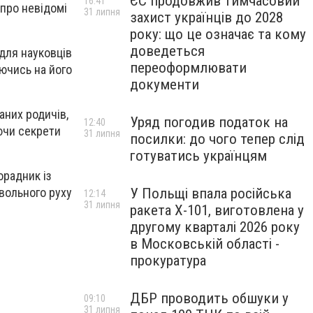
ЄС продовжив тимчасовий
16:41
 про невідомі
31 липня
захист українців до 2028
року: що це означає та кому
доведеться
для науковців
переоформлювати
ючись на його
документи
аних родичів,
Уряд погодив податок на
12:40
ючи секрети
31 липня
посилки: до чого тепер слід
готуватись українцям
орадник із
У Польщі впала російська
вольного руху
12:14
31 липня
ракета X-101, виготовлена у
другому кварталі 2026 року
в Московській області -
прокуратура
ДБР проводить обшуки у
09:10
31 липня