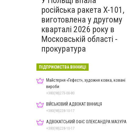
У Польщі впала
російська ракета X-101,
виготовлена у другому
кварталі 2026 року в
Московській області -
прокуратура
ПІДПРИЄМСТВА ВІННИЦІ
Майстерня «Гефест», художня ковка, ковані
вироби
+380(98)273-00-80
ВІЙСЬКОВИЙ АДВОКАТ ВІННИЦЯ
+380(98)228-10-17
АДВОКАТСЬКИЙ ОФІС ОЛЕКСАНДРА МАЗУРА
+380(98)228-10-17