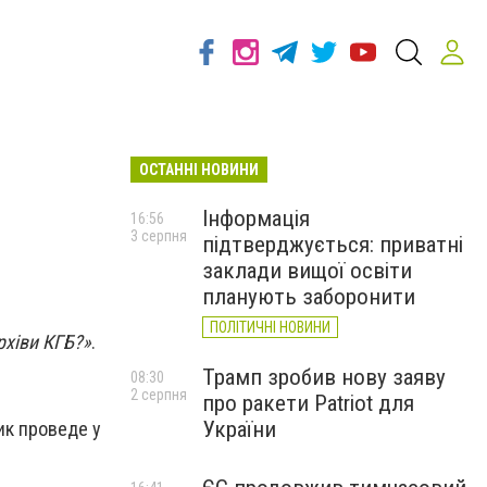
ОСТАННІ НОВИНИ
Інформація
16:56
3 серпня
підтверджується: приватні
заклади вищої освіти
планують заборонити
ПОЛІТИЧНІ НОВИНИ
рхіви КГБ?»
.
Трамп зробив нову заяву
08:30
2 серпня
про ракети Patriot для
України
ик проведе у