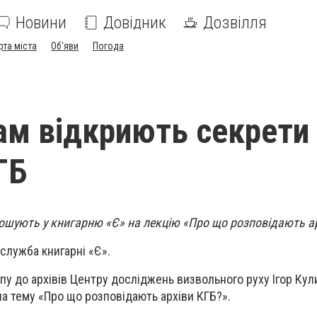
Новини
Довідник
Дозвілля
рта міста
Об'яви
Погода
ам відкриють секрети
ГБ
рошують у книгарню «Є» на лекцію «Про що розповідають а
служба книгарні «Є».
упу до архівів Центру досліджень визвольного руху Ігор Кул
на тему «Про що розповідають архіви КГБ?».