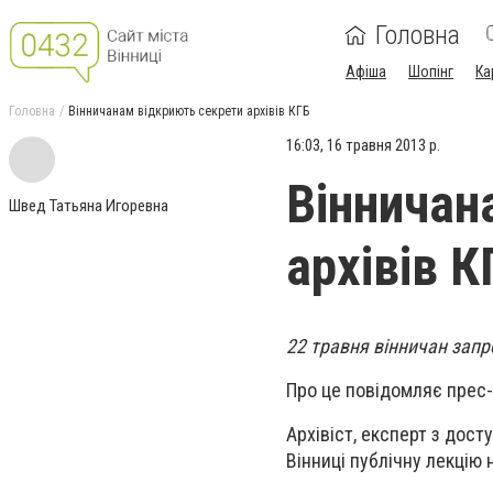
Головна
Афіша
Шопінг
Ка
Головна
Вінничанам відкриють секрети архівів КГБ
16:03, 16 травня 2013 р.
Вінничан
Швед Татьяна Игоревна
архівів К
22 травня вінничан зап
Про це повідомляє прес-
Архівіст, експерт з дост
Вінниці публічну лекцію 