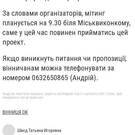
За словами організаторів, мітинг
планується на 9.30 біля Міськвиконкому,
саме у цей час повинен прийматись цей
проект.
Якщо виникнуть питання чи пропозиції,
вінничанам можна телефонувати за
номером 0632650865 (Андрій).
Якщо ви помітили помилку, виділіть необхідний текст і натисніть Ctrl + Enter, щоб
повідомити про це редакцію
ВІННИЦЯ OK
Швед Татьяна Игоревна