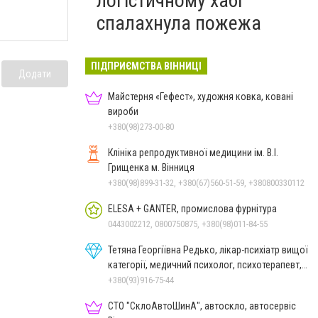
логістичному хабі
спалахнула пожежа
ПІДПРИЄМСТВА ВІННИЦІ
Додати
Майстерня «Гефест», художня ковка, ковані
вироби
+380(98)273-00-80
Клініка репродуктивної медицини ім. В.І.
Грищенка м. Вінниця
+380(98)899-31-32, +380(67)560-51-59, +380800330112
ELESA + GANTER, промислова фурнітура
0443002212, 0800750875, +380(98)011-84-55
Тетяна Георгіївна Редько, лікар-психіатр вищої
категорії, медичний психолог, психотерапевт,
гіпнолог
+380(93)916-75-44
СТО "СклоАвтоШинА", автоскло, автосервіс