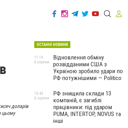
ОСТАННІ НОВИНИ
Відновлення обміну
11:19
6 серпня
розвідданими США з
ів
Україною зробило удари по
РФ потужнішими — Politico
РФ знищила склади 13
10:43
6 серпня
компаній, є загиблі
тисяч доларів
працівники: під ударом
в цьому
PUMA, INTERTOP, NOVUS та
інші