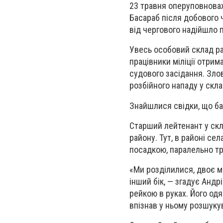
23 травня оперуповноваж
Басараб після добового 
від чергового надійшло 
Увесь особовий склад ра
працівники міліції отрим
судового засідання. Зло
розбійного нападу у скла
Знайшлися свідки, що бач
Старший лейтенант у скла
району. Тут, в районі се
посадкою, паралельно тр
«Ми розділилися, двоє мо
інший бік, — згадує Анд
рейкою в руках. Його одя
впізнав у ньому розшуку