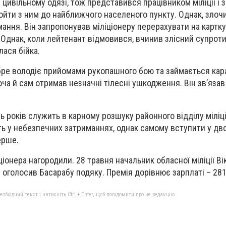
 цивільному одязі, тож представився працівником міліції і
ойти з ним до найближчого населеного пункту. Однак, злоч
мання. Він запропонував міліціонеру перерахувати на картку
 Однак, коли лейтенант відмовився, вчинив злісний супроти
лася бійка.
бре володіє прийомами рукопашного бою та займається кар
оча й сам отримав незначні тілесні ушкодження. Він зв’язав
років служить в карному розшуку районного відділу міліції
ь у небезпечних затриманнях, однак самому вступити у дво
ерше.
ціонера нагородили. 28 травня начальник обласної міліції В
 оголосив Басарабу подяку. Премія дорівнює зарплаті – 28
бхідний текст і натисніть Ctrl + Enter, щоб повідомити про це редакцію