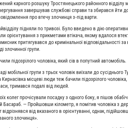
ений карного розшуку Тростянецького районного відділу мі
чергування завершував службові справи та збирався йти д
повідомлення про втечу злочинця з-під варти.
йвідділу підняли по тривозі. Було введено в дію оперативн
али орієнтування з прикметами втікача, якому вдалося втек
вмисник притягувався до кримінальної відповідальності за
ді злочинної групи.
или підозрілого чоловіка, який сів в попутний автомобіль.
ді мобільної групи з трьох чоловік виїхали до сусіднього 
ла Кирнасівка місцеві люди теж бачили підозрілого чоловіка,
аси, тримався подалі від людей.
їх колег прочісували посадку з одного боку, я пішов обабіч
рій Басараб. — Пройшовши кілометр, я помітив чоловіка з де
г відрізнявся від вказаного в орієнтуванні, однак, підійшов
ваного злочинця».