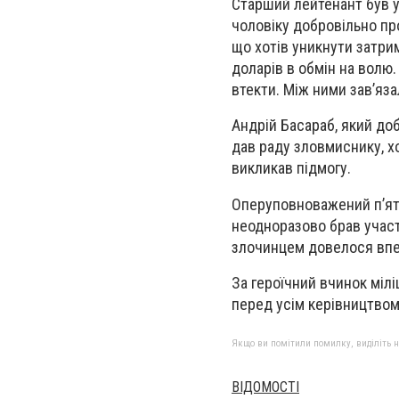
Старший лейтенант був у
чоловіку добровільно пр
що хотів уникнути затри
доларів в обмін на волю.
втекти. Між ними зав’яза
Андрій Басараб, який до
дав раду зловмиснику, х
викликав підмогу.
Оперуповноважений п’ять 
неодноразово брав участ
злочинцем довелося вп
За героїчний вчинок мілі
перед усім керівництвом
Якщо ви помітили помилку, виділіть нео
ВІДОМОСТІ