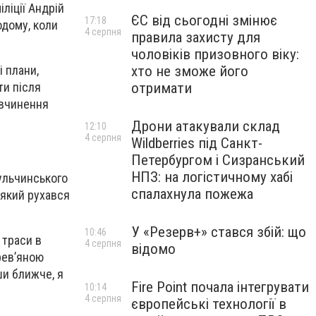
ліції Андрій
ЄС від сьогодні змінює
17:18
одому, коли
4 серпня
правила захисту для
чоловіків призовного віку:
хто не зможе його
і плани,
отримати
ти після
 вчинення
Дрони атакували склад
12:10
4 серпня
Wildberries під Санкт-
Петербургом і Сизранський
НПЗ: на логістичному хабі
Тульчинського
спалахнула пожежа
 який рухався
У «Резерв+» стався збій: що
10:46
 траси в
4 серпня
відомо
рев’яною
ши ближче, я
Fire Point почала інтегрувати
10:14
4 серпня
європейські технології в