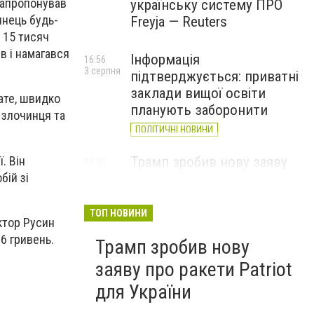
 запропонував
українську систему ПРО
инець будь-
Freyja — Reuters
 15 тисяч
в і намагався
Інформація
16:56
3 серпня
підтверджується: приватні
заклади вищої освіти
ате, швидко
планують заборонити
 злочинця та
ПОЛІТИЧНІ НОВИНИ
. Він
Трамп зробив нову заяву
08:30
2 серпня
бій зі
про ракети Patriot для
України
ТОП НОВИНИ
іктор Русин
16 гривень.
Трамп зробив нову
заяву про ракети Patriot
для України