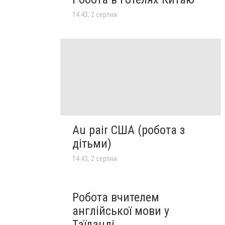
14:43, 2 серпня
Au pair США (робота з
дітьми)
14:43, 2 серпня
Робота вчителем
англійської мови у
Таїланді