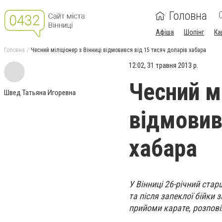
Головна
Афіша
Шопінг
Ка
Головна
Чесний міліціонер з Вінниці відмовився від 15 тисяч доларів хабара
12:02, 31 травня 2013 р.
Чесний мі
Швед Татьяна Игоревна
відмовив
хабара
У Вінниці 26-річний ста
та після запеклої бійки 
прийоми карате, розпові