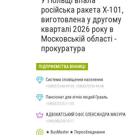
У Польщі впала
російська ракета X-101,
виготовлена у другому
кварталі 2026 року в
Московській області -
прокуратура
ПІДПРИЄМСТВА ВІННИЦІ
Система сповіщення населення
+380(67)340-49-59, +380(67)350-44-68
Пансіонат для літніх людей Грааль
+380(67)255-11-55
АДВОКАТСЬКИЙ ОФІС ОЛЕКСАНДРА МАЗУРА
+380(98)228-10-17
★ BusMaster ★ Переобладнання