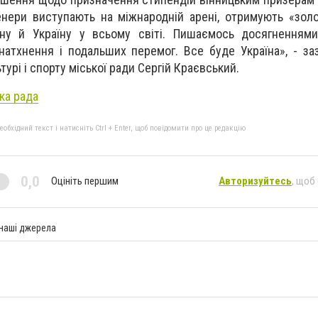
нери виступають на міжнародній арені, отримують «золо
ну й Україну у всьому світі. Пишаємось досягненнями
 натхнення і подальших перемог. Все буде Україна», - за
турі і спорту міської ради
Сергій Краєвський
.
ка рада
бхідний текст і натисніть Ctrl + Enter, щоб повідомити про це редакцію
0,0
Оцініть першим
Авторизуйтесь
, щоб
 наші джерела