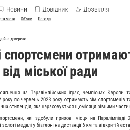
Новини
Довідник
Дозвілля
рта міста
Об'яви
Погода
дійне джерело
і спортсмени отримаю
 від міської ради
сягнення на Паралімпійських іграх, чемпіонах Європи т
2 року по червень 2023 року отримають сім спортсменів т
річна стипендія, яка нараховується щомісяця рівними части
портсмени, які здобули призові місця на Паралімпіаді 2
золоті медалі у біатлоні на дистанції 6 км та відкритій ест