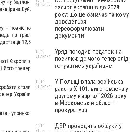
ЄС продовжив тимчасовий
16:41
у - у біатлоні
31 липня
захист українців до 2028
нка Ірина Буй,
року: що це означає та кому
доведеться
у - повністю
переоформлювати
веде по трасі
документи
дистанції 12,5
Уряд погодив податок на
12:40
31 липня
посилки: до чого тепер слід
наті Європи з
готуватись українцям
 і його тренер
У Польщі впала російська
12:14
кробати стали
31 липня
ракета X-101, виготовлена у
ренер України
другому кварталі 2026 року
в Московській області -
прокуратура
Іван Чупринко.
ДБР проводить обшуки у
09:10
31 липня
та чемпіонам.