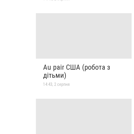
Au pair США (робота з
дітьми)
14:43, 2 серпня