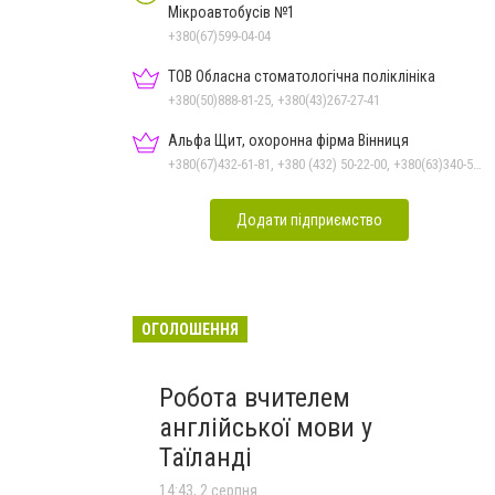
Мікроавтобусів №1
+380(67)599-04-04
ТОВ Обласна стоматологічна поліклініка
+380(50)888-81-25, +380(43)267-27-41
Альфа Щит, охоронна фірма Вінниця
+380(67)432-61-81, +380 (432) 50-22-00, +380(63)340-58-58
Додати підприємство
ОГОЛОШЕННЯ
Робота вчителем
англійської мови у
Таїланді
14:43, 2 серпня