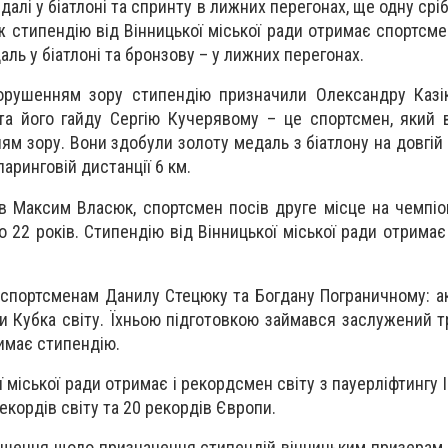
далі у біатлоні та спринту в лижних перегонах, ще одну срібн
ож стипендію від Вінницької міської ради отримає спортсме
ль у біатлоні та бронзову – у лижних перегонах.
орушенням зору стипендію призначили Олександру Казік
а його гайду Сергію Кучерявому – це спортсмен, який 
ям зору. Вони здобули золоту медаль з біатлону на довгій 
паринговій дистанції 6 км.
в Максим Власюк, спортсмен посів друге місце на чемпіо
о 22 років. Стипендію від Вінницької міської ради отримає
 спортсменам Данилу Стецюку та Богдану Пограничному: а
 Кубка світу. Їхньою підготовкою займався заслужений т
римає стипендію.
 міської ради отримає і рекордсмен світу з пауерліфтингу 
екордів світу та 20 рекордів Європи.
ішення щодо призначення стипендій вінницьким призерам 