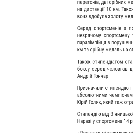
перегонів, дві срібних ме
на дистанції 10 км. Так
вона здобула золоту меда
Серед спортсменів з п
незрячому спортсмену т
паралімпійця з порушенн
км та срібну медаль на с
Також стипендіатом ста
боксу серед чоловіків д
Андрій Гончар.
Призначили стипендію і
абсолютними чемпіонами
Юрій Голяк, який теж от
Стипендію від Вінницької
Наразі у спортсмена 14 р
«Депутати підтримали р