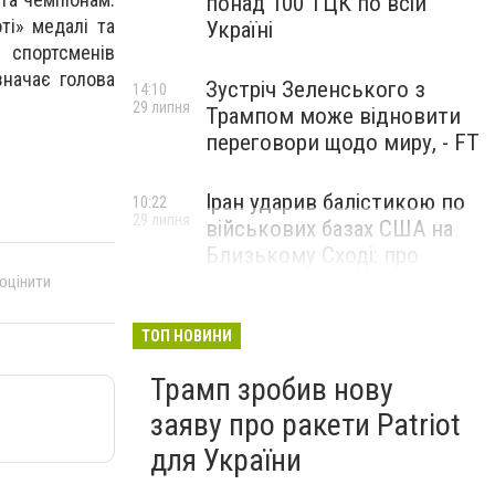
понад 100 ТЦК по всій
ті» медалі та
Україні
 спортсменів
значає голова
Зустріч Зеленського з
14:10
29 липня
Трампом може відновити
переговори щодо миру, - FT
Іран ударив балістикою по
10:22
29 липня
військових базах США на
Близькому Сході: про
наслідки повідомили у
 оцінити
CENTCOM
ТОП НОВИНИ
Трамп зробив нову
заяву про ракети Patriot
для України