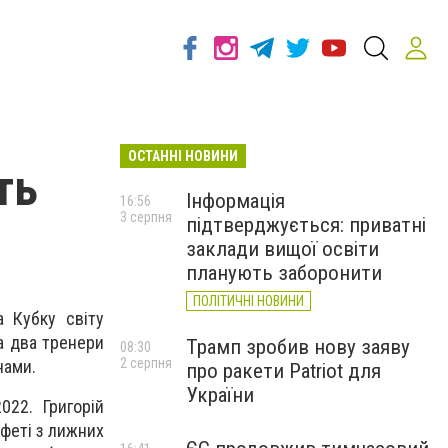
ОСТАННІ НОВИНИ
ть
Інформація
16:56
3 серпня
підтверджується: приватні
заклади вищої освіти
планують заборонити
ПОЛІТИЧНІ НОВИНИ
а Кубку світу
а два тренери
Трамп зробив нову заяву
08:30
2 серпня
нами.
про ракети Patriot для
України
022. Григорій
афеті з лижних