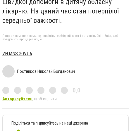
швидкої допомоги в дитячу обласну
лікарню. На даний час стан потерпілої
середньої важкості.
Якщо ви помітили помилку, виділіть необхідний текст і натисніть Ctrl + Enter, щоб
повідомити про це редакцію
VN.MNS.GOV.UA
Постников Николай Богданович
0,0
Авторизуйтесь
, щоб оцінити
Поділіться та підписуйтесь на наші джерела