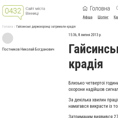
Головна
Афіша
Шопінг
Ка
Головна
Гайсинські держохоронці затримали крадія
15:36, 8 липня 2013 р.
Гайсинсь
Постников Николай Богданович
крадія
Близько четвертої годин
охорони надійшов сигнал
За декілька хвилин прац
намагався викрасти із то
Затриманим виявився 27