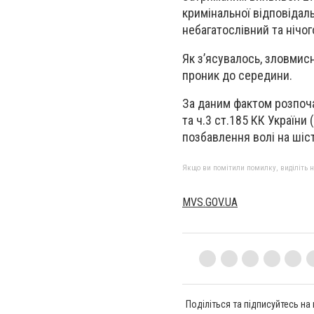
кримінальної відповідаль
небагатослівний та нічо
Як з’ясувалось, зловмис
проник до середини.
За даним фактом розпоча
та ч.3 ст.185 КК України
позбавлення волі на шіст
Якщо ви помітили помилку, виділіть нео
MVS.GOV.UA
Поділіться та підписуйтесь на