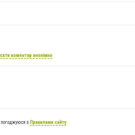
сати коментар анонімно
я погоджуюся з
Правилами сайту