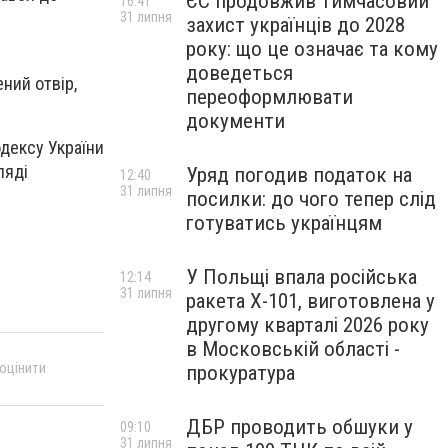
ЄС продовжив тимчасовий
16:41
31 липня
захист українців до 2028
року: що це означає та кому
доведеться
ний отвір,
переоформлювати
документи
дексу України
ляді
Уряд погодив податок на
12:40
31 липня
посилки: до чого тепер слід
готуватись українцям
У Польщі впала російська
12:14
31 липня
ракета X-101, виготовлена у
другому кварталі 2026 року
в Московській області -
 оцінити
прокуратура
ДБР проводить обшуки у
09:10
31 липня