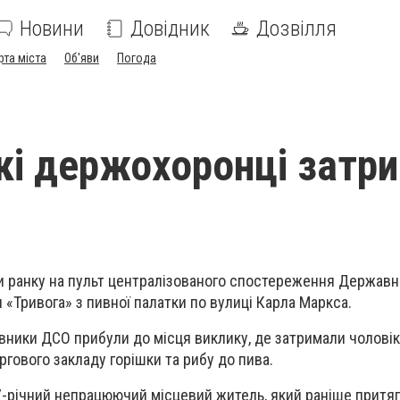
Новини
Довідник
Дозвілля
рта міста
Об'яви
Погода
кі держохоронці затр
и ранку на пульт централізованого спостереження Державн
 «Тривога» з пивної палатки по вулиці Карла Маркса.
івники ДСО прибули до місця виклику, де затримали чоловік
ргового закладу горішки та рибу до пива.
-річний непрацюючий місцевий житель, який раніше притя