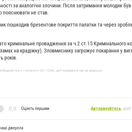
ності за аналогічні злочини. Після затримання молодик був
го пояснювати не став.
ник пошкодив брезентове покриття палатки та через зробле
то кримінальне провадження за ч.2 ст.15 Кримінального ко
 (замах на крадіжку). Зловмиснику загрожує покарання у виг
ь років.
бхідний текст і натисніть Ctrl + Enter, щоб повідомити про це редакцію
0,0
Оцініть першим
Авторизуйтесь
, щоб
 наші джерела