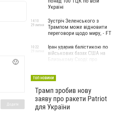
понад 100 ТЦК по всій
Україні
Зустріч Зеленського з
14:10
29 липня
Трампом може відновити
переговори щодо миру, - FT
Іран ударив балістикою по
10:22
29 липня
військових базах США на
Близькому Сході: про
🙂
наслідки повідомили у
CENTCOM
ТОП НОВИНИ
Трамп зробив нову
заяву про ракети Patriot
Додати
для України