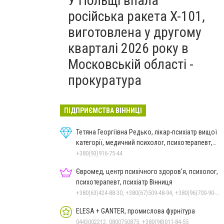
У Польщі впала
російська ракета X-101,
виготовлена у другому
кварталі 2026 року в
Московській області -
прокуратура
ПІДПРИЄМСТВА ВІННИЦІ
Тетяна Георгіївна Редько, лікар-психіатр вищої
категорії, медичний психолог, психотерапевт,
гіпнолог
+380(93)916-75-44
Євромед, центр психічного здоров'я, психолог,
психотерапевт, психіатр Вінниця
+380(63)424-88-30, +380(67)509-48-94, +380(96)700-90-01
ELESA + GANTER, промислова фурнітура
0443002212, 0800750875, +380(98)011-84-55