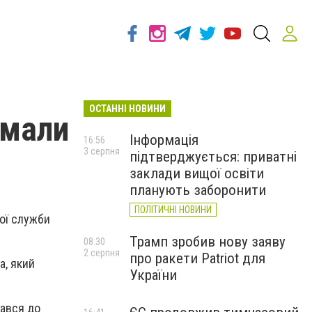
ОСТАННІ НОВИНИ
имали
Інформація
16:56
3 серпня
підтверджується: приватні
заклади вищої освіти
планують заборонити
ПОЛІТИЧНІ НОВИНИ
ої служби
Трамп зробив нову заяву
08:30
2 серпня
про ракети Patriot для
а, який
України
гався до