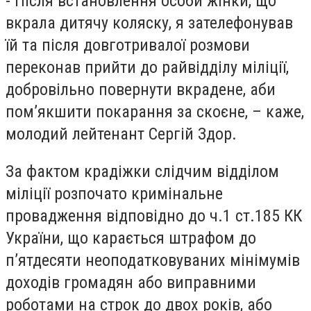
- Після встановлення особи жінки, що
вкрала дитячу коляску, я зателефонував
їй та після довготривалої розмови
переконав прийти до райвідділу міліції,
добровільно повернути вкрадене, аби
пом’якшити покарання за скоєне, – каже,
молодий лейтенант Сергій Здор.
За фактом крадіжки слідчим відділом
міліції розпочато кримінальне
провадження відповідно до ч.1 ст.185 КК
України, що карається штрафом до
п’ятдесяти неоподатковуваних мінімумів
доходів громадян або виправними
роботами на строк до двох років, або