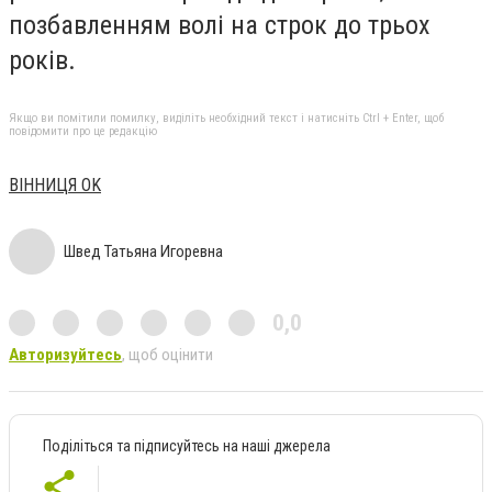
позбавленням волі на строк до трьох
років.
Якщо ви помітили помилку, виділіть необхідний текст і натисніть Ctrl + Enter, щоб
повідомити про це редакцію
ВІННИЦЯ OK
Швед Татьяна Игоревна
0,0
Авторизуйтесь
, щоб оцінити
Поділіться та підписуйтесь на наші джерела