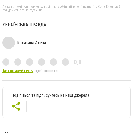
Якщо ви помітили помилку, виділіть необхідний текст і натисніть Ctrl + Enter, щоб
повідомити про це редакцію
УКРАЇНСЬКА ПРАВДА
Калякина Алена
0,0
Авторизуйтесь
, щоб оцінити
Поділіться та підписуйтесь на наші джерела