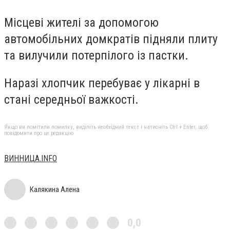
Місцеві жителі за допомогою
автомобільних домкратів підняли плиту
та вилучили потерпілого із пастки.
Наразі хлопчик перебуває у лікарні в
стані середньої важкості.
Якщо ви помітили помилку, виділіть необхідний текст і натисніть Ctrl + Enter, щоб
повідомити про це редакцію
ВИННИЦА.INFO
Калякина Алена
0,0