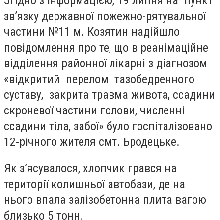
Згідно з інформацією, 19 липня на пункт
зв’язку державної пожежно-рятувальної
частини №11 м. Козятин надійшло
повідомлення про те, що в реанімаційне
відділення районної лікарні з діагнозом
«відкритий перелом тазобедренного
суставу, закрита травма живота, ссадини
скроневої частини голови, численні
ссадини тіла, забої» було госпіталізовано
12-річного жителя смт. Бродецьке.
Як з’ясувалося, хлопчик грався на
території колишньої автобази, де на
нього впала залізобетонна плита вагою
близько 5 тонн.