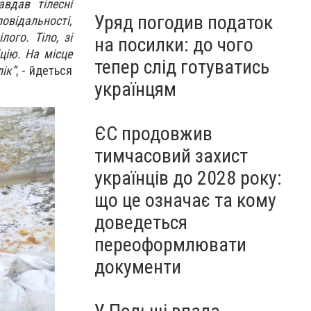
вдав тілесні
Уряд погодив податок
відальності,
ого. Тіло, зі
на посилки: до чого
цію. На місце
тепер слід готуватись
ік”
, - йдеться
українцям
ЄС продовжив
тимчасовий захист
українців до 2028 року:
що це означає та кому
доведеться
переоформлювати
документи