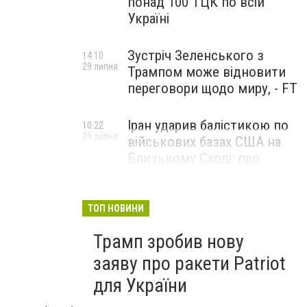
понад 100 ТЦК по всій
Україні
Зустріч Зеленського з
14:10
29 липня
Трампом може відновити
переговори щодо миру, - FT
Іран ударив балістикою по
10:22
29 липня
військових базах США на
Близькому Сході: про
наслідки повідомили у
CENTCOM
ТОП НОВИНИ
Трамп зробив нову
заяву про ракети Patriot
для України