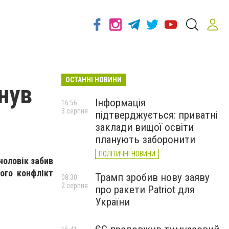
ОСТАННІ НОВИНИ
нув
Інформація
16:56
3 серпня
підтверджується: приватні
заклади вищої освіти
планують заборонити
ПОЛІТИЧНІ НОВИНИ
чоловік забив
чого конфлікт
Трамп зробив нову заяву
08:30
2 серпня
про ракети Patriot для
України