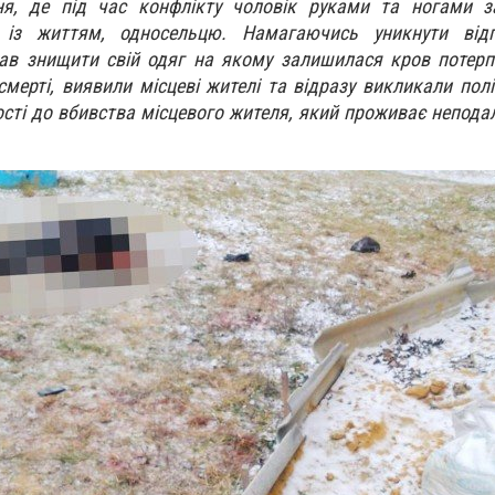
ня, де під час конфлікту чоловік руками та ногами за
 із життям, односельцю. Намагаючись уникнути відпо
в знищити свій одяг на якому залишилася кров потерпіл
мерті, виявили місцеві жителі та відразу викликали полі
сті до вбивства місцевого жителя, який проживає неподал