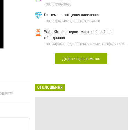
+380(67)902-39-26
Система сповіщення населення
+380(67)340-49-59, +380(67)350-44-68
WaterStore - інтернет магазин басейнів і
обладнання
+380(44)502-01-02, +380(66)777-78-42, +380(67)777-82-19, +380(67)890-80-80, +380(73)890-80-80, +380(44)502-01-03
Додати підприємство
ОГОЛОШЕННЯ
 оцінити