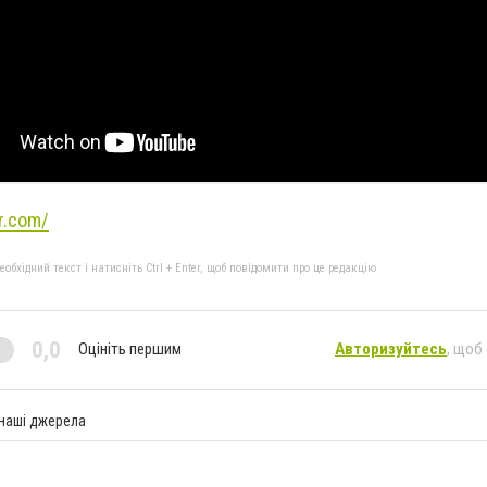
ar.com/
бхідний текст і натисніть Ctrl + Enter, щоб повідомити про це редакцію
0,0
Оцініть першим
Авторизуйтесь
, щоб
 наші джерела