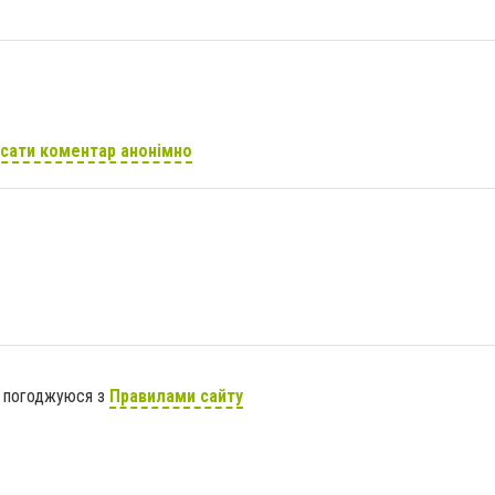
сати коментар анонімно
я погоджуюся з
Правилами сайту