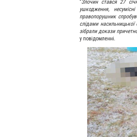
“
Злочин стався 27 січ
ушкодження, несумісні
правопорушник спробува
слідами насильницької с
зібрали докази причетно
у повідомленні.