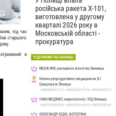
У Польщі впала
російська ракета X-101,
виготовлена у другому
кварталі 2026 року в
аним, під час
Московській області -
обив старшого.
прокуратура
дому.
затриманий в
ПІДПРИЄМСТВА ВІННИЦІ
MEDIA WIN, рекламное агентство Винница
Клініка репродуктивної медицини ім. В.І.
Грищенка м. Вінниця
+380(98)899-31-32, +380(67)560-51-59, +380800330112
СКАН МЕДІКАЛ, невропатолог, УЗД Вінниця
+380(97)984-38-80, +380(63)860-68-18, +380(43)253-42-51
ОЛЕКСАНДР ЮДІН, ФОТОГРАФ