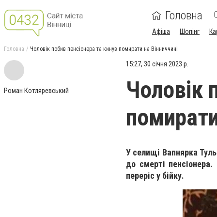
Головна
Афіша
Шопінг
Ка
Головна
Чоловік побив пенсіонера та кинув помирати на Вінниччині
15:27, 30 січня 2023 р.
Чоловік 
Роман Котляревський
помирати
У селищі Вапнярка Туль
до смерті пенсіонера.
переріс у бійку.