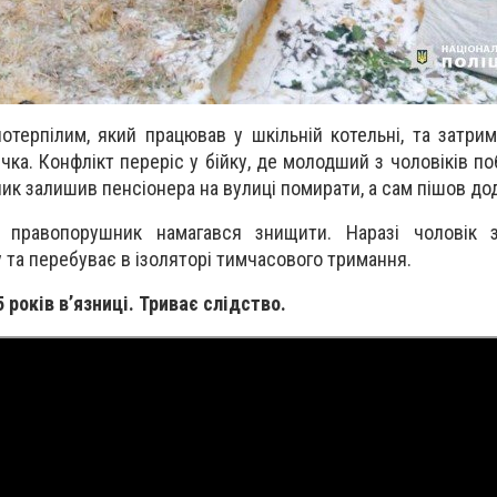
отерпілим, який працював у шкільній котельні, та затрим
чка. Конфлікт переріс у бійку, де молодший з чоловіків п
ик залишив пенсіонера на вулиці помирати, а сам пішов до
і правопорушник намагався знищити. Наразі чоловік 
та перебуває в ізоляторі тимчасового тримання.
 років в’язниці. Триває слідство.