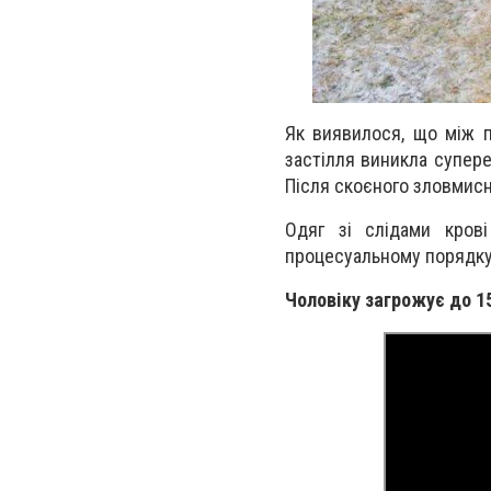
Як виявилося, що між п
застілля виникла супере
Після скоєного зловмисн
Одяг зі слідами кров
процесуальному порядку 
Чоловіку загрожує до 15