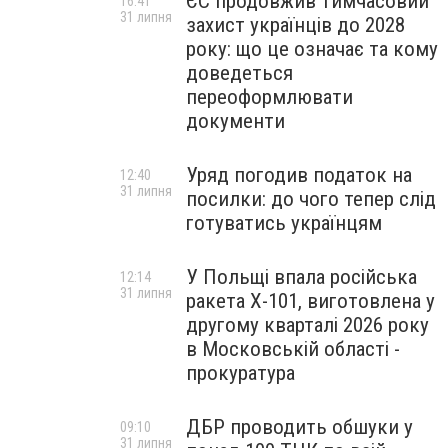
ЄС продовжив тимчасовий
16:41
31 липня
захист українців до 2028
року: що це означає та кому
доведеться
переоформлювати
документи
Уряд погодив податок на
12:40
31 липня
посилки: до чого тепер слід
готуватись українцям
У Польщі впала російська
12:14
31 липня
ракета X-101, виготовлена у
другому кварталі 2026 року
в Московській області -
прокуратура
ДБР проводить обшуки у
09:10
31 липня