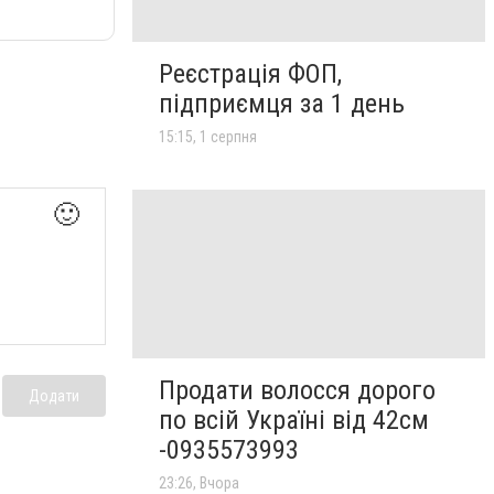
Реєстрація ФОП,
підприємця за 1 день
15:15, 1 серпня
🙂
Продати волосся дорого
Додати
по всій Україні від 42см
-0935573993
23:26, Вчора