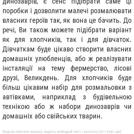
динозаврів, є сенс підібрати саме ці
поробки і дозволити малечі розмалювати
власних героїв так, як вона це бачить. До
речі, Ви також можете підібрати варіант
як для хлопчиків, так і для дівчаток.
Дівчаткам буде цікаво створити власних
домашніх улюбленців, або ж реалізувати
інсталяції на тему фермерство, лісові
друзі, Великдень. Для хлопчиків буде
більш цікавим набір для розмальовки з
автівками, наприклад з будівельною
технікою або ж набори динозаврів чи
домашніх або свійських тварин.
Якщо ви помітили помилку, виділіть необхідний текст і натисніть Ctrl + Enter, щоб