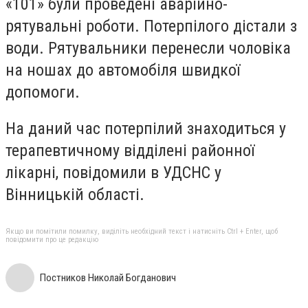
«101» були проведені аварійно-
рятувальні роботи. Потерпілого дістали з
води. Рятувальники перенесли чоловіка
на ношах до автомобіля швидкої
допомоги.
На даний час потерпілий знаходиться у
терапевтичному відділені районної
лікарні, повідомили в УДСНС у
Вінницькій області.
Якщо ви помітили помилку, виділіть необхідний текст і натисніть Ctrl + Enter, щоб
повідомити про це редакцію
Постников Николай Богданович