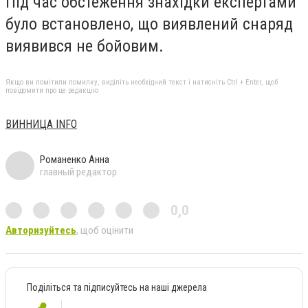
Під час обстеження знахідки експертами
було встановлено, що виявлений снаряд
виявився не бойовим.
Якщо ви помітили помилку, виділіть необхідний текст і натисніть Ctrl + Enter, щоб
повідомити про це редакцію
ВИННИЦА INFO
Романенко Анна
главный редактор
0,0
Авторизуйтесь
, щоб оцінити
Поділіться та підписуйтесь на наші джерела