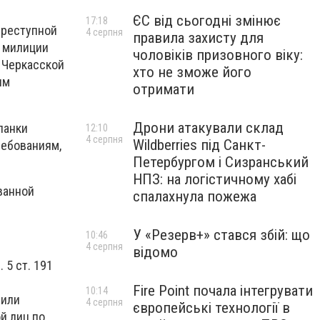
ЄС від сьогодні змінює
17:18
преступной
4 серпня
правила захисту для
а милиции
чоловіків призовного віку:
 Черкасской
хто не зможе його
ым
отримати
Дрони атакували склад
ланки
12:10
4 серпня
Wildberries під Санкт-
ребованиям,
Петербургом і Сизранський
НПЗ: на логістичному хабі
ванной
спалахнула пожежа
У «Резерв+» стався збій: що
10:46
4 серпня
відомо
5 ст. 191
Fire Point почала інтегрувати
10:14
 или
4 серпня
європейські технології в
ой лиц по