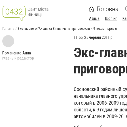
Головна
Афіша
Шопінг
Ка
Головна
Экс-главного ГАИшника Винниччины приговорили к 9 годам тюрьмы
11:55, 25 червня 2011 р.
Экс-глав
Романенко Анна
главный редактор
приговор
Сосновский районный су
начальника главного уп
который в 2006-2009 го
области, к 9 годам лиш
автомобилей в 2009-2010