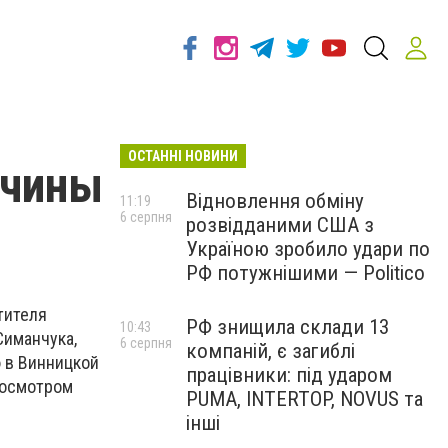
ОСТАННІ НОВИНИ
ччины
Відновлення обміну
11:19
6 серпня
розвідданими США з
Україною зробило удари по
РФ потужнішими — Politico
тителя
РФ знищила склади 13
10:43
Симанчука,
6 серпня
компаній, є загиблі
 в Винницкой
працівники: під ударом
хосмотром
PUMA, INTERTOP, NOVUS та
інші