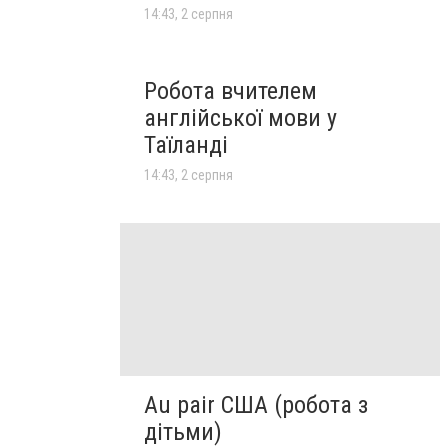
14:43, 2 серпня
Робота вчителем
англійської мови у
Таїланді
14:43, 2 серпня
Au pair США (робота з
дітьми)