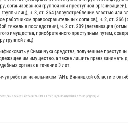
у, организованной группой или преступной организацией), ч
 группы лиц), ч. 3, ст. 364 (злоупотребление властью или
 работником правоохранительных органов), ч. 2, ст. 366 
бой тяжелые последствия), ч. 2 ст. 209 (легализация (отм
гого имущества, приобретенного преступным путем, сове
у группой лиц).
онфисковать у Симанчука средства, полученные преступны
длежащее им имущество, а также лишить права занимать 
дебных органах в течение 3 лет.
чук работал начальником ГАИ в Винницкой области с октяб
бхідний текст і натисніть Ctrl + Enter, щоб повідомити про це редакцію