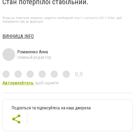
Стан потерпілої стабільний.
Якщо ви помітили помилку, виділіть необхідний текст і натисніть Ctrl + Enter, щоб
повідомити про це редакцію
ВИННИЦА INFO
Романенко Анна
главный редактор
0,0
Авторизуйтесь
, щоб оцінити
Поділіться та підписуйтесь на наші джерела