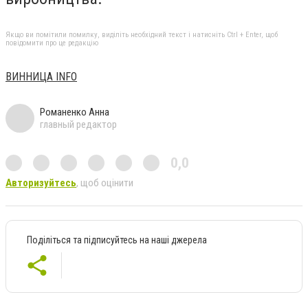
Якщо ви помітили помилку, виділіть необхідний текст і натисніть Ctrl + Enter, щоб
повідомити про це редакцію
ВИННИЦА INFO
Романенко Анна
главный редактор
0,0
Авторизуйтесь
, щоб оцінити
Поділіться та підписуйтесь на наші джерела