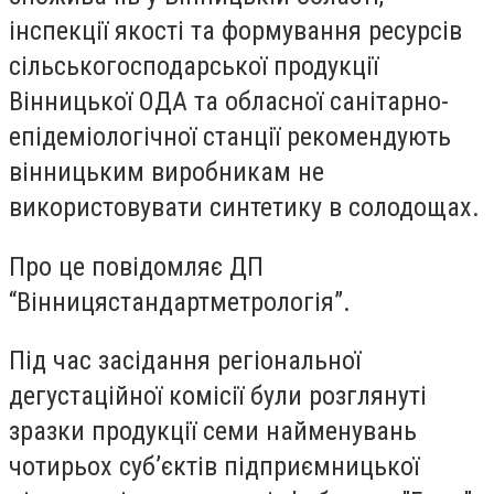
інспекції якості та формування ресурсів
сільськогосподарської продукції
Вінницької ОДА та обласної санітарно-
епідеміологічної станції рекомендують
вінницьким виробникам не
використовувати синтетику в солодощах.
Про це повідомляє ДП
“Вінницястандартметрологія”.
Під час засідання регiональної
дегустацiйної комiciї були розглянутi
зразки продукції семи найменувань
чотирьох суб’єктів підприємницької