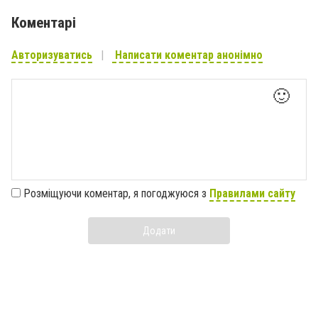
Коментарі
Авторизуватись
Написати коментар анонімно
🙂
Розміщуючи коментар, я погоджуюся з
Правилами сайту
Додати