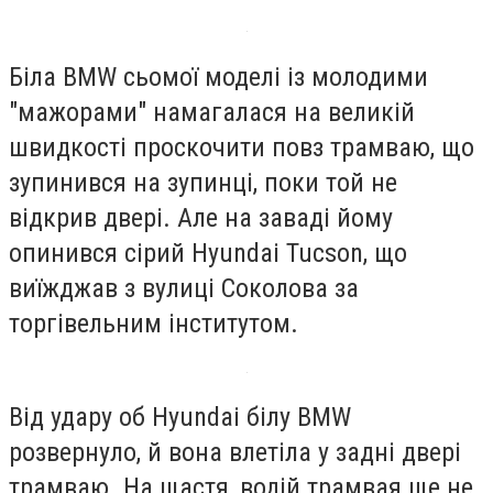
Біла BMW сьомої моделі із молодими
"мажорами" намагалася на великій
швидкості проскочити повз трамваю, що
зупинився на зупинці, поки той не
відкрив двері. Але на заваді йому
опинився сірий Hyundai Tucson, що
виїжджав з вулиці Соколова за
торгівельним інститутом.
Від удару об Hyundai білу BMW
розвернуло, й вона влетіла у задні двері
трамваю. На щастя, водій трамвая ще не