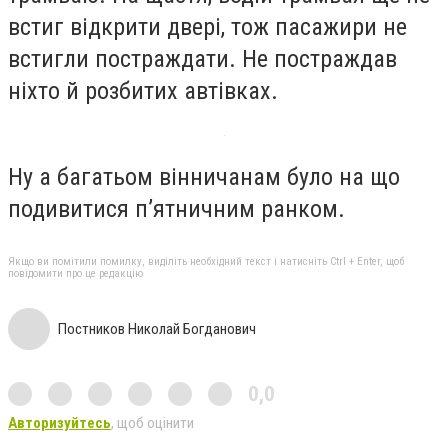
встиг відкрити двері, тож пасажири не
встигли постраждати. Не постраждав
ніхто й розбитих автівках.
Ну а багатьом вінничанам було на що
подивитися п’ятничним ранком.
Якщо ви помітили помилку, виділіть необхідний текст і натисніть Ctrl + Enter, щоб
повідомити про це редакцію
Постников Николай Богданович
0,0
Авторизуйтесь
, щоб оцінити