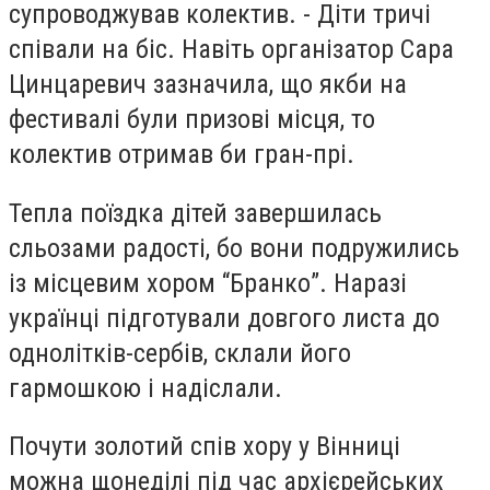
супроводжував колектив. - Діти тричі
співали на біс. Навіть організатор Сара
Цинцаревич зазначила, що якби на
фестивалі були призові місця, то
колектив отримав би гран-прі.
Тепла поїздка дітей завершилась
сльозами радості, бо вони подружились
із місцевим хором “Бранко”. Наразі
українці підготували довгого листа до
однолітків-сербів, склали його
гармошкою і надіслали.
Почути золотий спів хору у Вінниці
можна щонеділі під час архієрейських