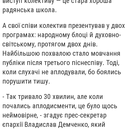
виступ колективу — це стара хороша
радянська школа.
А свої співи колектив презентував у двох
програмах: народному блоці й духовно-
світському, протягом двох днів.
Найбільшою похвалою стало мовчання
публіки після третього піснеспіву. Тоді,
коли слухачі не аплодували, бо боялись
порушити тишу.
- Так тривало 30 хвилин, але коли
почались аплодисменти, це було щось
неймовірне, - згадує прес-секретар
єпархії Владислав Демченко, який