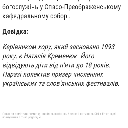
богослужінь у Спасо-Преображенському
кафедральному соборі.
Довідка:
Керівником хору, який засновано 1993
року, є Наталія Кременюк. Його
відвідують діти від п’яти до 18 років.
Наразі колектив призер численних
українських та слов’янських фестивалів.
Якщо ви помітили помилку, виділіть необхідний текст і натисніть Ctrl + Enter, щоб
повідомити про це редакцію