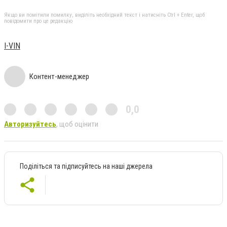
Якщо ви помітили помилку, виділіть необхідний текст і натисніть Ctrl + Enter, щоб
повідомити про це редакцію
I-VIN
Контент-менеджер
0,0
Авторизуйтесь
, щоб оцінити
Поділіться та підписуйтесь на наші джерела