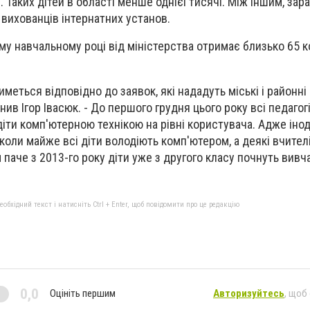
. Таких дітей в області менше однієї тисячі. Між іншим, зар
вихованців інтернатних установ.
му навчальному році від міністерства отримає близько 65 
меться відповідно до заявок, які нададуть міські і районні
нив Ігор Івасюк. - До першого грудня цього року всі педагог
іти комп'ютерною технікою на рівні користувача. Адже іно
коли майже всі діти володіють комп'ютером, а деякі вчител
паче з 2013-го року діти уже з другого класу почнуть вивч
бхідний текст і натисніть Ctrl + Enter, щоб повідомити про це редакцію
0,0
Оцініть першим
Авторизуйтесь
, щоб