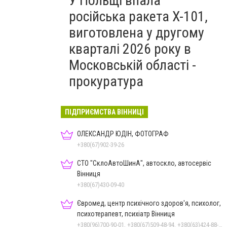
У Польщі впала
російська ракета X-101,
виготовлена у другому
кварталі 2026 року в
Московській області -
прокуратура
ПІДПРИЄМСТВА ВІННИЦІ
ОЛЕКСАНДР ЮДІН, ФОТОГРАФ
+380(67)902-39-26
СТО "СклоАвтоШинА", автоскло, автосервіс
Вінниця
+380(67)430-09-40
Євромед, центр психічного здоров'я, психолог,
психотерапевт, психіатр Вінниця
+380(96)700-90-01, +380(67)509-48-94, +380(63)424-88-30