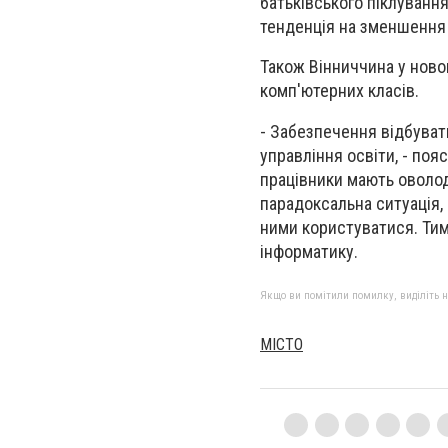
батьківського піклування
тенденція на зменшення 
Також Вінниччина у ново
комп'ютерних класів.
- Забезпечення відбувати
управління освіти, - пояс
працівники мають оволод
парадоксальна ситуація, 
ними користуватися. Тим 
інформатику.
Якщо ви помітили помилку, виділіть нео
МІСТО