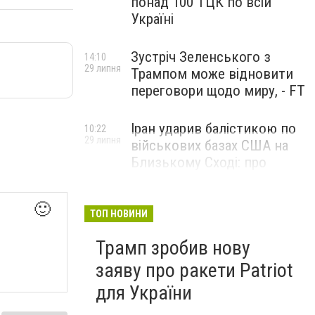
понад 100 ТЦК по всій
Україні
Зустріч Зеленського з
14:10
29 липня
Трампом може відновити
переговори щодо миру, - FT
Іран ударив балістикою по
10:22
29 липня
військових базах США на
Близькому Сході: про
наслідки повідомили у
CENTCOM
🙂
ТОП НОВИНИ
Трамп зробив нову
заяву про ракети Patriot
для України