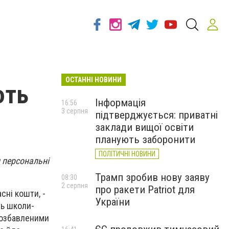
ОСТАННІ НОВИНИ
ють
Інформація
16:56
3 серпня
підтверджується: приватні
заклади вищої освіти
планують заборонити
ПОЛІТИЧНІ НОВИНИ
 персональні
Трамп зробив нову заяву
08:30
2 серпня
про ракети Patriot для
сні кошти, -
України
ть школи-
 позбавленими