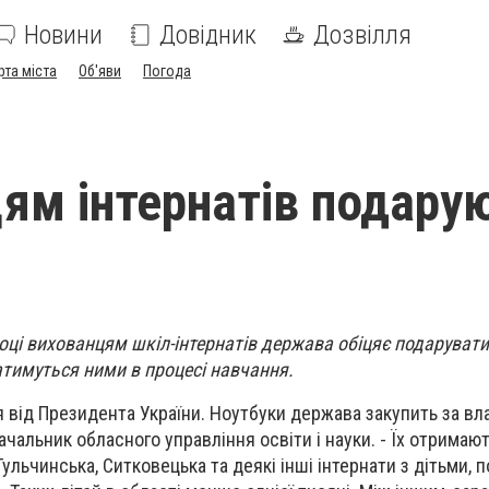
Новини
Довідник
Дозвілля
рта міста
Об'яви
Погода
ям інтернатів подару
ці вихованцям шкіл-інтернатів держава обіцяє подарувати
атимуться ними в процесі навчання.
 від Президента України. Ноутбуки держава закупить за вла
начальник обласного управління освіти і науки. - Їх отримаю
Тульчинська, Ситковецька та деякі інші інтернати з дітьми,