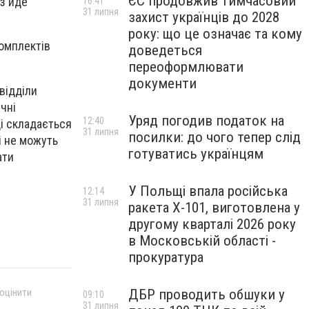
ЄС продовжив тимчасовий
аз йде
16:41
31 липня
захист українців до 2028
року: що це означає та кому
комплектів
доведеться
переоформлювати
документи
 відділи
ічні
Уряд погодив податок на
12:40
ді складається
31 липня
посилки: до чого тепер слід
і не можуть
готуватись українцям
ати
У Польщі впала російська
12:14
31 липня
ракета X-101, виготовлена у
другому кварталі 2026 року
в Московській області -
прокуратура
ДБР проводить обшуки у
 оцінити
09:10
31 липня