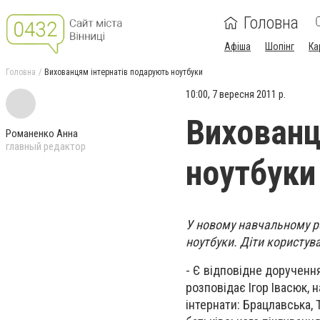
Головна
Афіша
Шопінг
Ка
Головна
Вихованцям інтернатів подарують ноутбуки
10:00, 7 вересня 2011 р.
Вихованц
Романенко Анна
главный редактор
ноутбуки
У новому навчальному ро
ноутбуки. Діти користув
- Є відповідне доручення
розповідає Ігор Івасюк, 
інтернати: Брацлавська, 