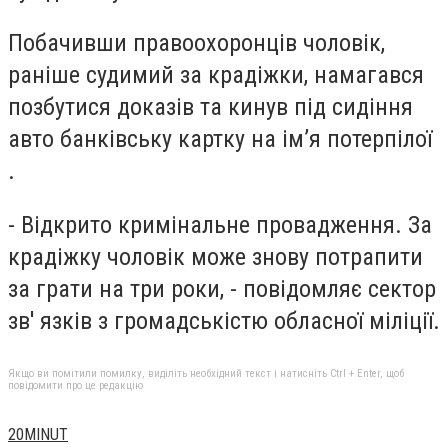
Побачивши правоохоронців чоловік,
раніше судимий за крадіжки, намагався
позбутися доказів та кинув під сидіння
авто банківську картку на ім’я потерпілої
.
- Відкрито кримінальне провадження. За
крадіжку чоловік може знову потрапити
за грати на три роки, - повідомляє сектор
зв' язків з громадськістю обласної міліції.
Якщо ви помітили помилку, виділіть необхідний текст і натисніть Ctrl + Enter, щоб
повідомити про це редакцію
20MINUT