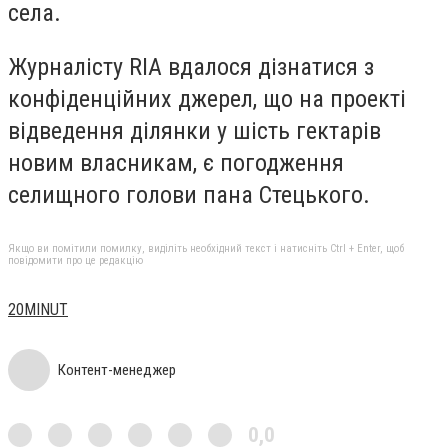
села.
Журналісту RIA вдалося дізнатися з
конфіденційних джерел, що на проекті
відведення ділянки у шість гектарів
новим власникам, є погодження
селищного голови пана Стецького.
Якщо ви помітили помилку, виділіть необхідний текст і натисніть Ctrl + Enter, щоб
повідомити про це редакцію
20MINUT
Контент-менеджер
0,0