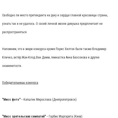
Свободно ли место претендента на руку и сердце главной красавицы страны,
узнать так и не удалось. О своей личной жизни девушка предпочитает не
распространяться.
Напомним, что в жюри конкурса кроме Пэрис Хилтон были также Владимир
Кличко, актёр Жан-Клод Ван Дамм, гимнастка Анна Безсонова и другие
знаменитости.
Победительницы конкурса
"Мисс фото" -
Капштик Мирослава (Днепропетровск)
"Мисс зрительских симпатий" -
Горбик Маргарита (Киев)