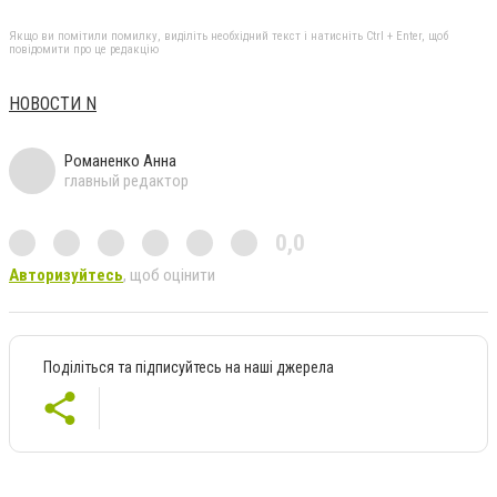
Якщо ви помітили помилку, виділіть необхідний текст і натисніть Ctrl + Enter, щоб
повідомити про це редакцію
НОВОСТИ N
Романенко Анна
главный редактор
0,0
Авторизуйтесь
, щоб оцінити
Поділіться та підписуйтесь на наші джерела