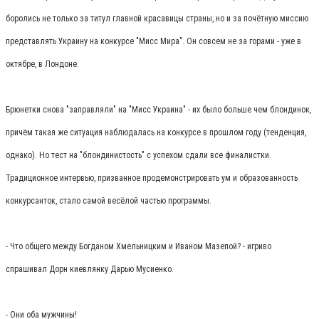
боролись не только за титул главной красавицы страны, но и за почётную миссию
представлять Украину на конкурсе "Мисс Мира". Он совсем не за горами - уже в
октябре, в Лондоне.
Брюнетки снова "заправляли" на "Мисс Украина" - их было больше чем блондинок,
причём такая же ситуация наблюдалась на конкурсе в прошлом году (тенденция,
однако). Но тест на "блондинистость" с успехом сдали все финалистки.
Традиционное интервью, призванное продемонстрировать ум и образованность
конкурсанток, стало самой весёлой частью программы.
- Что общего между Богданом Хмельницким и Иваном Мазепой? - игриво
спрашивал Дорн киевлянку Дарью Мусиенко.
- Они оба мужчины!