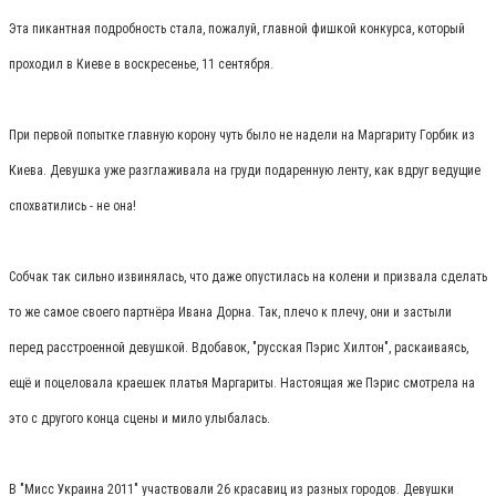
Эта пикантная подробность стала, пожалуй, главной фишкой конкурса, который
проходил в Киеве в воскресенье, 11 сентября.
При первой попытке главную корону чуть было не надели на Маргариту Горбик из
Киева. Девушка уже разглаживала на груди подаренную ленту, как вдруг ведущие
спохватились - не она!
Собчак так сильно извинялась, что даже опустилась на колени и призвала сделать
то же самое своего партнёра Ивана Дорна. Так, плечо к плечу, они и застыли
перед расстроенной девушкой. Вдобавок, "русская Пэрис Хилтон", раскаиваясь,
ещё и поцеловала краешек платья Маргариты. Настоящая же Пэрис смотрела на
это с другого конца сцены и мило улыбалась.
В "Мисс Украина 2011" участвовали 26 красавиц из разных городов. Девушки