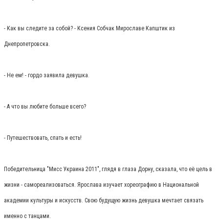
- Как вы следите за собой? - Ксения Собчак Мирославе Капштик из
Днепропетровска.
- Не ем! - гордо заявила девушка.
- А что вы любите больше всего?
- Путешествовать, спать и есть!
Победительница "Мисс Украина 2011", глядя в глаза Дорну, сказала, что её цель в
жизни - самореализоваться. Ярослава изучает хореографию в Национальной
академии культуры и искусств. Свою будущую жизнь девушка мечтает связать
именно с танцами.