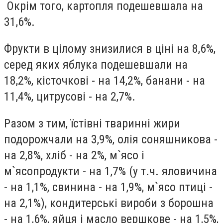
Окрім того, картопля подешевшала на
31,6%.
Фрукти в цілому знизилися в ціні на 8,6%,
серед яких яблука подешевшали на
18,2%, кісточкові - на 14,2%, банани - на
11,4%, цитрусові - на 2,7%.
Разом з тим, їстівні тваринні жири
подорожчали на 3,9%, олія соняшникова -
на 2,8%, хліб - на 2%, м`ясо і
м`ясопродукти - на 1,7% (у т.ч. яловичина
- на 1,1%, свинина - на 1,9%, м`ясо птиці -
на 2,1%), кондитерські вироби з борошна
- на 1,6%, яйця і масло вершкове - на 1,5%,