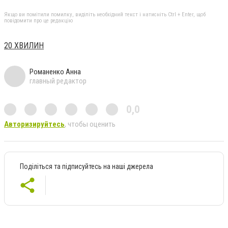
Якщо ви помітили помилку, виділіть необхідний текст і натисніть Ctrl + Enter, щоб
повідомити про це редакцію
20 ХВИЛИН
Романенко Анна
главный редактор
0,0
Авторизируйтесь
, чтобы оценить
Поділіться та підписуйтесь на наші джерела