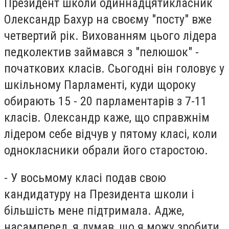
Президент школи одиннадцятикласник
Олександр Бахур на своєму "посту" вже
четвертий рік. Вихованням цього лідера
педколектив займався з "пелюшок" -
початкових класів. Сьогодні він головує у
шкільному Парламенті, куди щороку
обирають 15 - 20 парламентарів з 7-11
класів. Олександр каже, що справжнім
лідером себе відчув у пятому класі, коли
однокласники обрали його старостою.
- У восьмому класі подав свою
кандидатуру на Президента школи і
більшість мене підтримала. Адже,
насамперед, я думав, що я можу зробити