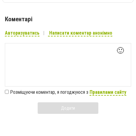
Коментарі
Авторизуватись
Написати коментар анонімно
🙂
Розміщуючи коментар, я погоджуюся з
Правилами сайту
Додати