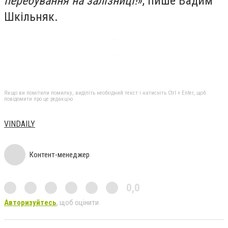
перебування на залізниці!
», пише Вадим
Шкільняк.
Якщо ви помітили помилку, виділіть необхідний текст і натисніть Ctrl + Enter, щоб
повідомити про це редакцію
VINDAILY
Контент-менеджер
0,0
Авторизуйтесь
, щоб оцінити