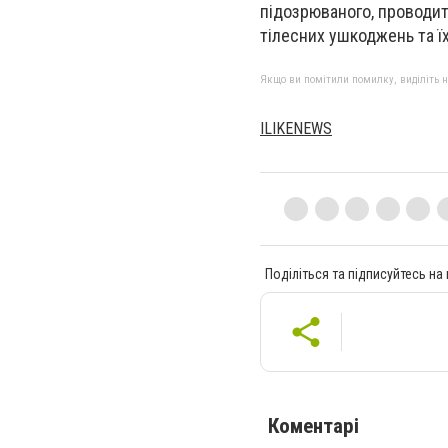
підозрюваного, проводи
тілесних ушкоджень та ї
Якщо ви помітили помилку, виділіть нео
ILIKENEWS
Поділіться та підписуйтесь на
Коментарі