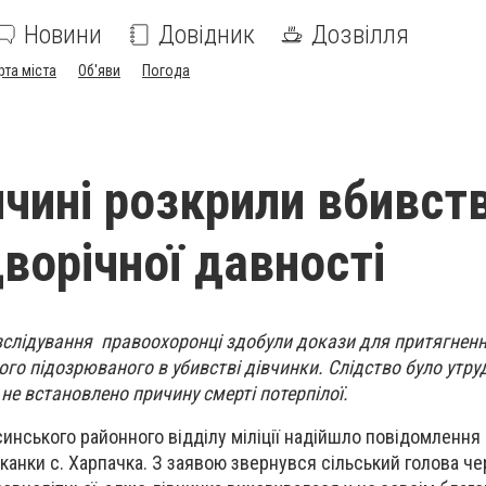
Новини
Довідник
Дозвілля
рта міста
Об'яви
Погода
ччині розкрили вбивст
ворічної давності
зслідування правоохоронці здобули докази для притягненн
ного підозрюваного в убивстві дівчинки. Слідство було утру
не встановлено причину смерті потерпілої.
синського районного відділу міліції надійшло повідомлення
канки с. Харпачка. З заявою звернувся сільський голова че