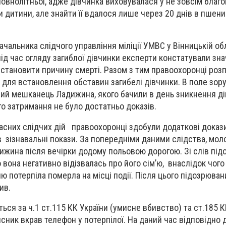
овнолітньої, адже дівчинка виховувалася у не зовсім благоп
 дитини, але знайти її вдалося лише через 20 днів в пшениц
чальника слідчого управління міліції УМВС у Вінницькій об
д час огляду загиблої дівчинки експерти констатували знач
 встановити причину смерті. Разом з тим правоохоронці роз
 для встановлення обставин загибелі дівчинки. В поле зору
ний мешканець Ладижина, якого бачили в день зникнення д
го затримання не було достатньо доказів.
асних слідчих дій правоохоронці здобули додаткові докази
 зізнавальні покази. За попередніми даними слідства, мол
ижина після вечірки додому польовою дорогою. Зі слів під
 вона негативно відізвалась про його сім’ю, внаслідок чого 
ю потерпіла померла на місці події. Після цього підозрюваний
ив.
ься за ч.1 ст.115 КК України (умисне вбивство) та ст.185 К
исник вкрав телефон у потерпілої. На даний час відповідно 