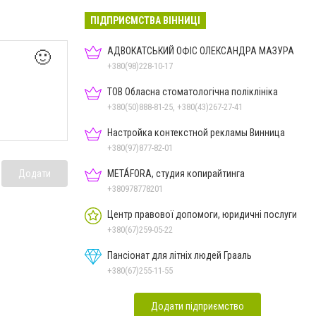
ПІДПРИЄМСТВА ВІННИЦІ
АДВОКАТСЬКИЙ ОФІС ОЛЕКСАНДРА МАЗУРА
🙂
+380(98)228-10-17
ТОВ Обласна стоматологічна поліклініка
+380(50)888-81-25, +380(43)267-27-41
Настройка контекстной рекламы Винница
+380(97)877-82-01
Додати
METÁFORA, студия копирайтинга
+380978778201
Центр правової допомоги, юридичні послуги
+380(67)259-05-22
Пансіонат для літніх людей Грааль
+380(67)255-11-55
Додати підприємство