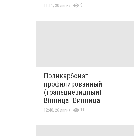
9
11:11, 30 липня
Поликарбонат
профилированный
(трапециевидный)
Вінница. Винница
11
12:40, 26 липня