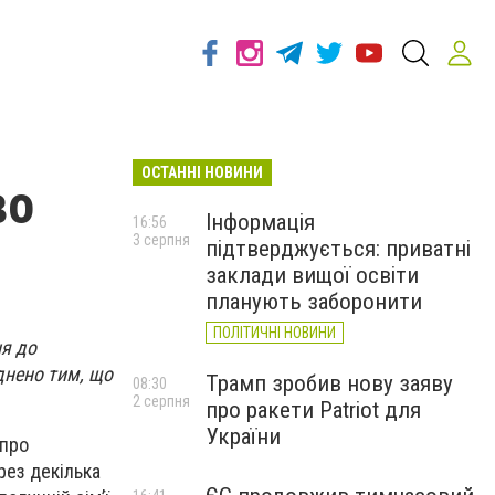
ОСТАННІ НОВИНИ
во
Інформація
16:56
3 серпня
підтверджується: приватні
заклади вищої освіти
планують заборонити
ПОЛІТИЧНІ НОВИНИ
я до
днено тим, що
Трамп зробив нову заяву
08:30
2 серпня
про ракети Patriot для
України
 про
рез декілька