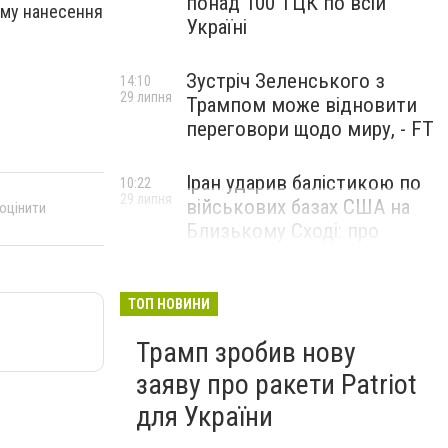
понад 100 ТЦК по всій
зму нанесення
Україні
Зустріч Зеленського з
14:10
29 липня
Трампом може відновити
переговори щодо миру, - FT
Іран ударив балістикою по
10:22
29 липня
військових базах США на
 оцінити
Близькому Сході: про
наслідки повідомили у
CENTCOM
ТОП НОВИНИ
Трамп зробив нову
заяву про ракети Patriot
для України