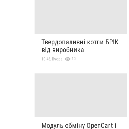
Твердопаливні котли БРІК
від виробника
10
10:46, Вчора
Модуль обміну OpenCart і