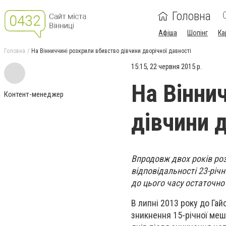
Головна
Афіша
Шопінг
Ка
Головна
На Вінниччині розкрили вбивство дівчини дворічної давності
15:15, 22 червня 2015 р.
На Вінни
Контент-менеджер
дівчини д
Впродовж двох років ро
відповідальності 23-річ
до цього часу остаточно 
В липні 2013 року до Гай
зникнення 15-річної меш