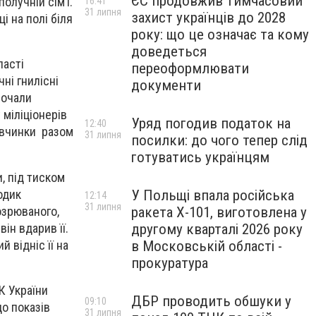
ЄС продовжив тимчасовий
олучній сім’ї.
16:41
31 липня
захист українців до 2028
і на полі біля
року: що це означає та кому
доведеться
ласті
переоформлювати
ні гнилісні
документи
почали
 міліціонерів
Уряд погодив податок на
12:40
івчинки разом
31 липня
посилки: до чого тепер слід
готуватись українцям
, під тиском
одик
У Польщі впала російська
12:14
31 липня
озрюваного,
ракета X-101, виготовлена у
він вдарив її.
другому кварталі 2026 року
 відніс її на
в Московській області -
прокуратура
К України
ДБР проводить обшуки у
09:10
до показів
31 липня