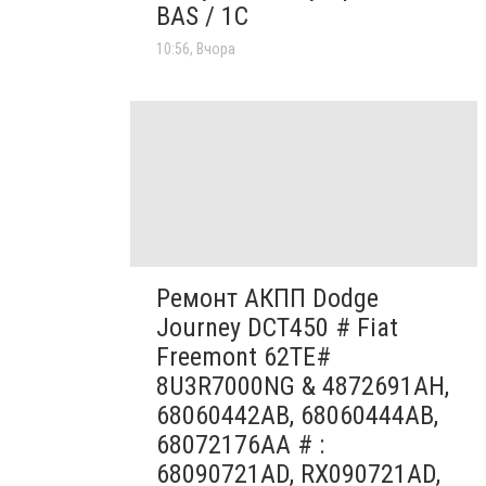
BAS / 1С
10:56, Вчора
Ремонт АКПП Dodge
Journey DCT450 # Fiat
Freemont 62TE#
8U3R7000NG & 4872691AH,
68060442AB, 68060444AB,
68072176AA # :
68090721AD, RX090721AD,