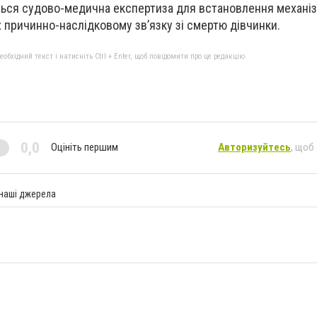
ться судово-медична експертиза для встановлення механі
х причинно-наслідковому зв’язку зі смертю дівчинки.
бхідний текст і натисніть Ctrl + Enter, щоб повідомити про це редакцію
0,0
Оцініть першим
Авторизуйтесь
, щоб
 наші джерела