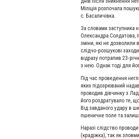
днів після зникнення неп
Міліція розпочала пошуки
с. Басаличівка.
За словами заступника на
Олександра Солдатова, пі
зміни, які не дозволили
слідчо-розшукові заходи
відразу потрапив 23-річ
з нею. Однак тоді для йо
Під час проведення негл
яких підозрюваний надав
проводив дівчинку з Лад
його роздратувало те, що
Від завданого удару в ши
пшеничне поле та залиш
Наразі слідство проводит
(крадіжка), так як зловм