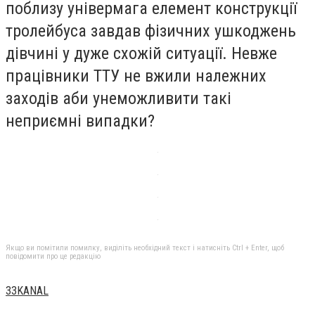
поблизу універмага елемент конструкції
тролейбуса завдав фізичних ушкоджень
дівчині у дуже схожій ситуації. Невже
працівники ТТУ не вжили належних
заходів аби унеможливити такі
неприємні випадки?
Якщо ви помітили помилку, виділіть необхідний текст і натисніть Ctrl + Enter, щоб
повідомити про це редакцію
33KANAL