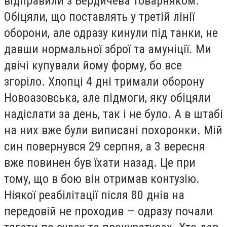
відправили з Бердичева товарняком.
Обіцяли, що поставлять у третій лінії
оборони, але одразу кинули під танки, не
давши нормальної зброї та амуніції. Ми
двічі купували йому форму, бо все
згоріло. Хлопці 4 дні тримали оборону
Новоазовська, але підмоги, яку обіцяли
надіслати за день, так і не було. А в штабі
на них вже були виписані похоронки. Мій
син повернувся 29 серпня, а 3 вересня
вже повинен був їхати назад. Це при
тому, що в бою він отримав контузію.
Ніякої реабілітації після 80 днів на
передовій не проходив — одразу почали