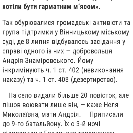
хотіли бути гарматним м’ясом».
Так обурювалися громадські активісти та
група підтримки у Вінницькому міському
суді, де 8 липня відбувалось засідання у
справі одного із них — добровольця
Андрія Знаміровського. Йому
інкримінують ч. 1 ст. 402 (невиконання
наказу) та ч. 1 ст. 408 (дезертирство).
– На село видали більше 20 повісток, але
пішов воювати лише він, — каже Неля
Миколаївна, мати Андрія. — Приписали
до 9-го батальйону. Їх о 3-й ночі