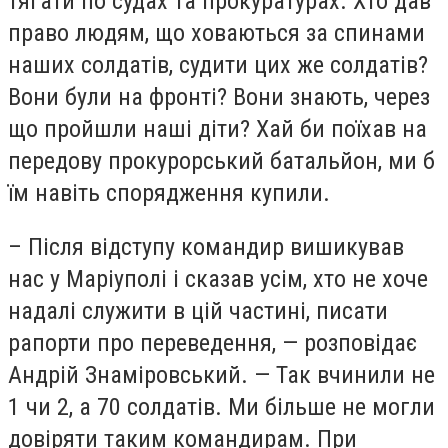
тягати по судах та прокуратурах. Хто дав
право людям, що ховаються за спинами
наших солдатів, судити цих же солдатів?
Вони були на фронті? Вони знають, через
що пройшли наші діти? Хай би поїхав на
передову прокурорський батальйон, ми б
їм навіть спорядження купили.
– Після відступу командир вишикував
нас у Маріуполі і сказав усім, хто не хоче
надалі служити в цій частині, писати
рапорти про переведення, — розповідає
Андрій Знаміровський. — Так вчинили не
1 чи 2, а 70 солдатів. Ми більше не могли
довіряти таким командирам. При