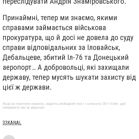
переслідувати Андрія Знаміровського.
Принаймні, тепер ми знаємо, якими
справами займається військова
прокуратура, що й досі не довела до суду
справи відповідальних за Іловайськ,
Дебальцеве, збитий Іл-76 та Донецький
аеропорт… А добровольці, які захищали
державу, тепер мусять шукати захисту від
цієї ж держави.
Якщо ви помітили помилку, виділіть необхідний текст і натисніть Ctrl + Enter, щоб
повідомити про це редакцію
33KANAL