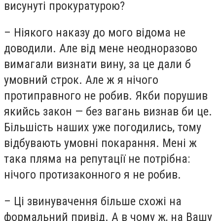
висунуті прокуратурою?
– Ніякого наказу до мого відома не
доводили. Але від мене неодноразово
вимагали визнати вину, за це дали б
умовний строк. Але ж я нічого
протиправного не робив. Якби порушив
якийсь закон — без вагань визнав би це.
Більшість наших уже погодились, тому
відбувають умовні покарання. Мені ж
така пляма на репутації не потрібна:
нічого протизаконного я не робив.
– Ці звинувачення більше схожі на
формальний привід. А в чому ж, на Вашу