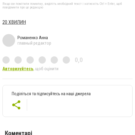
Якщо ви помітили помилку, виділіть необхідний текст і натисніть Ctrl + Enter, щоб
повідомити про це редакцію
20 ХВИЛИН
Романенко Анна
главный редактор
0,0
Авторизуйтесь
, щоб оцінити
Поділіться та підписуйтесь на наші джерела
Коментарі