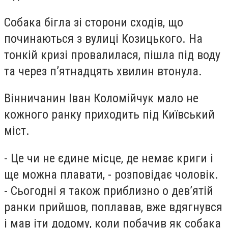
Собака бігла зі сторони сходів, що
починаються з вулиці Козицького. На
тонкій кризі провалилася, пішла під воду
та через п’ятнадцять хвилин втонула.
Вінничанин Іван Коломійчук мало не
кожного ранку приходить під Київський
міст.
- Це чи не єдине місце, де немає криги і
ще можна плавати, - розповідає чоловік.
- Сьогодні я також приблизно о дев’ятій
ранки прийшов, поплавав, вже вдягнувся
і мав іти додому, коли побачив як собака