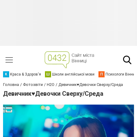
К
Краса & Здоров'я
Ш
Школи англійської мови
П
Психологи Вінниц
Головна
Фотозвіти
H2O
Девичник♥Девочки Сверху/Среда
Девичник♥Девочки Сверху/Среда