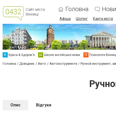
Головна
Нови
Афіша
Шопінг
Карта міста
К
Краса & Здоров'я
Ш
Школи англійської мови
П
Психологи Вінниц
Головна
Довідник
Авто
Автоінструменти
Ручной инструмент, 
Ручно
Опис
Відгуки