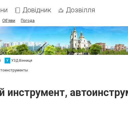
ни
Довідник
Дозвілля
Об'яви
Погода
і
У
УЗД Вінниця
автоинструменты
й инструмент, автоинстр