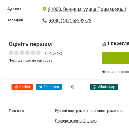
Адреса
21000, Винница, улица Примакова, 1
Телефон
+380 (432) 68-92-72
Оцініть першим
1 перегля
(
0
оцінок)
Поки ще ніхто не оцінював
Ніхто ще не рек
Reddit
Telegram
Viber
WhatsApp
Про нас
Ручной инструмент, автоинструменты
Показати повний опис