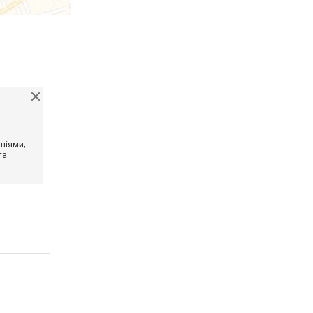
ніями;
та